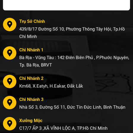
Trụ Sở Chính
439/8/17 Đường Số 10, Phường Thông Tây Hội, Tp.Hồ
Chí Minh
Chi Nhánh 1
Bà Rịa - Vũng Tàu : 142 Điên Biên Phủ , P.Phước Nguyên,
Tp. Bà Rịa, BRVT
Chi Nhánh 2
Km68, X.Eatyh, H.Eakar, Đắk Lắk
Chi Nhánh 3
Nhà Số 3, Đường Số 11, Đức Tín Đức Linh, Bình Thuận
Xưởng Mộc
C17/7 ẤP 3 ,XÃ VĨNH LỘC A, TP.Hồ Chí Minh