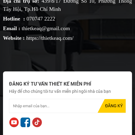
Địa chỉ trụ sở:
439/8/17 Đường Số 10, Phường Thông
Tây Hội, Tp.Hồ Chí Minh
Hotline :
070747 2222
Email :
thietkeaq@gmail.com
Website :
https://thietkeaq.com/
ĐĂNG KÝ TƯ VẤN THIẾT KẾ MIỄN PHÍ
Hãy để cho chúng tôi tư vấn miễn phí ngôi nhà của bạn