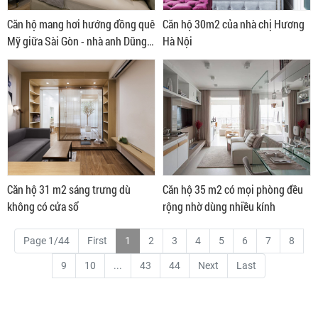
Căn hộ mang hơi hướng đồng quê
Căn hộ 30m2 của nhà chị Hương
Mỹ giữa Sài Gòn - nhà anh Dũng
Hà Nội
quận 2
Căn hộ 31 m2 sáng trưng dù
Căn hộ 35 m2 có mọi phòng đều
không có cửa sổ
rộng nhờ dùng nhiều kính
Page 1/44
First
1
2
3
4
5
6
7
8
9
10
...
43
44
Next
Last