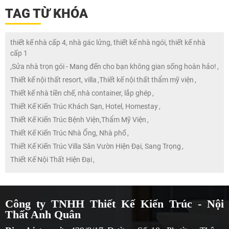
TAG TỪ KHÓA
thiết kế nhà cấp 4, nhà gác lửng, thiết kế nhà ngói, thiết kế nhà
cấp 1
,
Sửa nhà trọn gói - Mang đến cho bạn không gian sống hoàn hảo!
,
Thiết kế nội thất resort, villa
,
Thiết kế nội thất thẩm mỹ viện
,
Thiết kế nhà tiền chế, nhà container, lắp ghép
,
Thiết Kế Kiến Trúc Khách Sạn, Hotel, Homestay
,
Thiết Kế Kiến Trúc Bệnh Viện,Thẩm Mỹ Viện
,
Thiết Kế Kiến Trúc Nhà Ống, Nhà phố
,
Thiết Kế Kiến Trúc Villa Sân Vườn Hiện Đại, Sang Trọng
,
Thiết Kế Nội Thất Hiện Đại
,
Công ty TNHH Thiết Kế Kiến Trúc - Nội
Thất Anh Quân