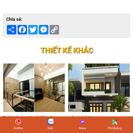
Chia sẻ:
Share
Facebook
Twitter
Messenger
Copy
Link
THIẾT KẾ KHÁC
Thiết kế nội thất cổ điển q8
mẫu nhà 2 tầng đẹp
Hiện tại, nhà được sử dụng với
Hotline
Zalo
Mess
Chỉ đường
mục đích cho một hoặc hai người