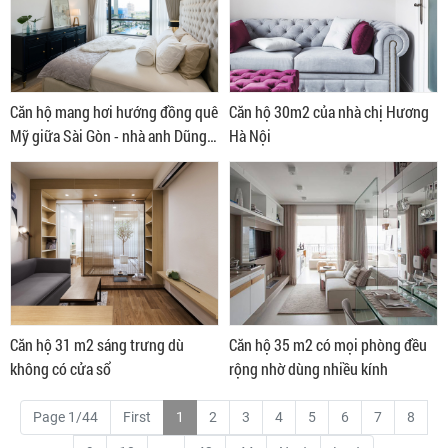
Căn hộ mang hơi hướng đồng quê
Căn hộ 30m2 của nhà chị Hương
Mỹ giữa Sài Gòn - nhà anh Dũng
Hà Nội
quận 2
Căn hộ 31 m2 sáng trưng dù
Căn hộ 35 m2 có mọi phòng đều
không có cửa sổ
rộng nhờ dùng nhiều kính
Page 1/44
First
1
2
3
4
5
6
7
8