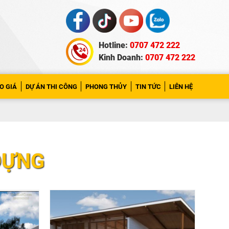
Hotline:
0707 472 222
Kinh Doanh:
0707 472 222
O GIÁ
DỰ ÁN THI CÔNG
PHONG THỦY
TIN TỨC
LIÊN HỆ
 DỰNG