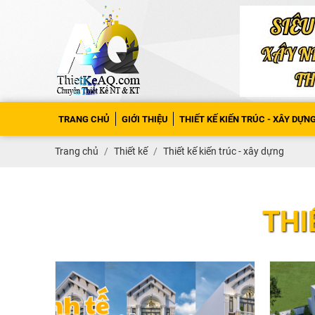
TRANG CHỦ
GIỚI THIỆU
THIẾT KẾ KIẾN TRÚC - XÂY DỰN
Trang chủ
Thiết kế
Thiết kế kiến trúc - xây dựng
THI