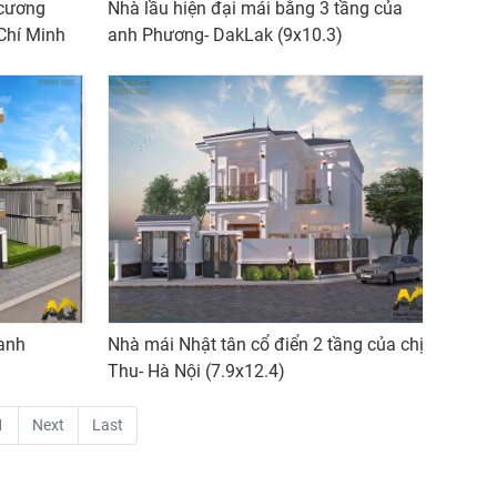
 cương
Nhà lầu hiện đại mái bằng 3 tầng của
Chí Minh
anh Phương- DakLak (9x10.3)
 anh
Nhà mái Nhật tân cổ điển 2 tầng của chị
Thu- Hà Nội (7.9x12.4)
1
Next
Last