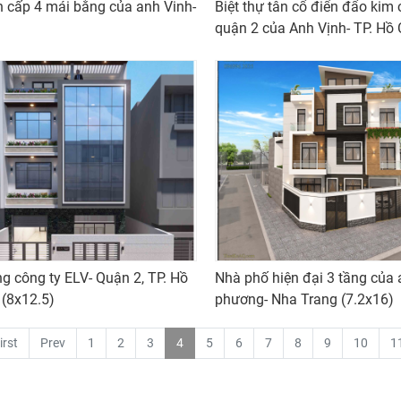
 cấp 4 mái bằng của anh Vinh-
Biệt thự tân cổ điển đẩo kim
quận 2 của Anh Vịnh- TP. Hồ 
g công ty ELV- Quận 2, TP. Hồ
Nhà phố hiện đại 3 tầng của
 (8x12.5)
phương- Nha Trang (7.2x16)
irst
Prev
1
2
3
4
5
6
7
8
9
10
1