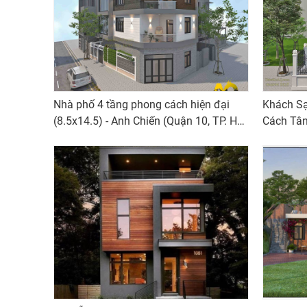
Nhà phố 4 tầng phong cách hiện đại
Khách S
(8.5x14.5) - Anh Chiến (Quận 10, TP. Hồ
Cách Tân
Chí Minh)