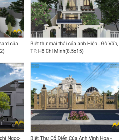
sard của
Biệt thự mái thái của anh Hiệp - Gò Vấp,
2)
TP. Hồ Chí Minh(8.5x15)
chị Ngọc-
Biệt Thự Cổ Điển Của Anh Vinh Hoa -