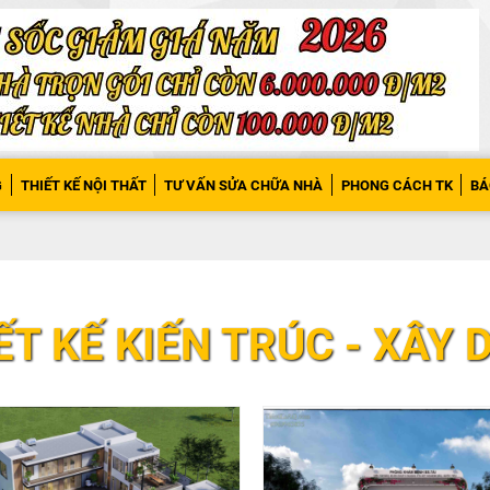
G
THIẾT KẾ NỘI THẤT
TƯ VẤN SỬA CHỮA NHÀ
PHONG CÁCH TK
BÁ
ẾT KẾ KIẾN TRÚC - XÂY