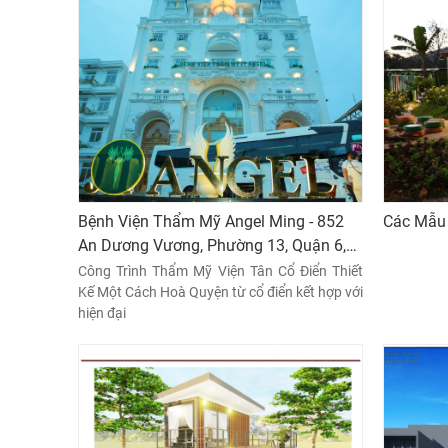
Bệnh Viện Thẩm Mỹ Angel Ming - 852
Các Mẫu 
An Dương Vương, Phường 13, Quận 6,
Thành phố Hồ Chí Minh
Công Trình Thẩm Mỹ Viện Tân Cổ Điển Thiết
Kế Một Cách Hoà Quyện từ cổ điển kết hợp với
hiện đại