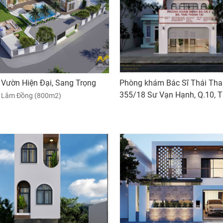
n Vườn Hiện Đại, Sang Trọng
Phòng khám Bác Sĩ Thái Than
355/18 Sư Vạn Hạnh, Q.10, 
- Lâm Đồng (800m2)