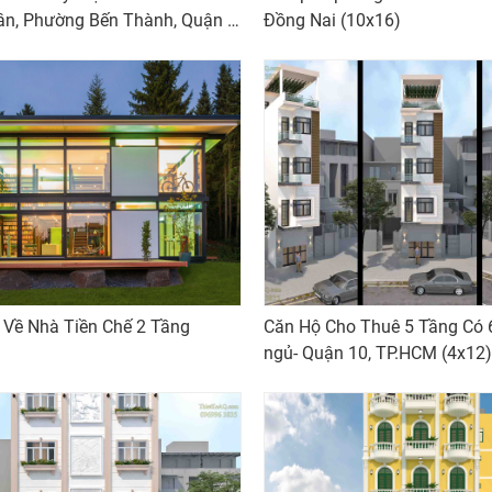
n, Phường Bến Thành, Quận 1,
Đồng Nai (10x16)
 Về Nhà Tiền Chế 2 Tầng
Căn Hộ Cho Thuê 5 Tầng Có 
ngủ- Quận 10, TP.HCM (4x12)