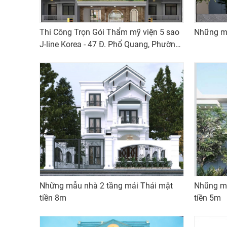
Thi Công Trọn Gói Thẩm mỹ viện 5 sao
Những mẫ
J-line Korea - 47 Đ. Phổ Quang, Phường
2, Tân Bình, Thành phố Hồ Chí Minh
Những mẫu nhà 2 tầng mái Thái mặt
Nhũng mẫ
tiền 8m
tiền 5m