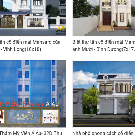
 tân cổ điển mái Mansard của
Biệt thự tân cổ điển mái Man
 - Vĩnh Long(10x18)
anh Mười - Bình Dương(7x17.
 Thẩm Mỹ Viện Á Âu- 32D Thủ
Nhà phố phong cách cổ điển 