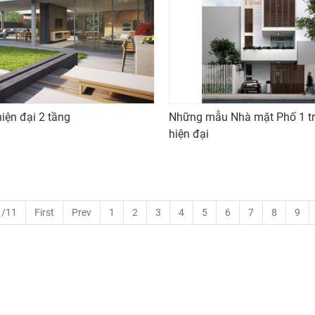
hiện đại 2 tầng
Những mẫu Nhà mặt Phố 1 trệ
hiện đại
1/11
First
Prev
1
2
3
4
5
6
7
8
9