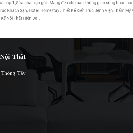
nhà cấp 1
,
Sửa nhà trọn gói - Mang đến cho bạn không gian sống hoàn hảo
 Trúc Khách Sạn, Hotel, Homestay
,
Thiết Kế Kiến Trúc Bệnh Viện,Thẩm Mỹ 
 Kế Nội Thất Hiện Đại
,
Nội Thất
 Thông Tây