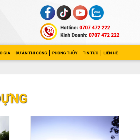
Hotline:
0707 472 222
Kinh Doanh:
0707 472 222
O GIÁ
DỰ ÁN THI CÔNG
PHONG THỦY
TIN TỨC
LIÊN HỆ
 DỰNG