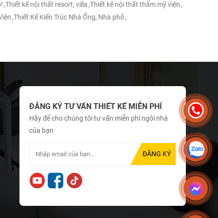
!
,
Thiết kế nội thất resort, villa
,
Thiết kế nội thất thẩm mỹ viện
,
Viện
,
Thiết Kế Kiến Trúc Nhà Ống, Nhà phố
,
ĐĂNG KÝ TƯ VẤN THIẾT KẾ MIỄN PHÍ
Hãy để cho chúng tôi tư vấn miễn phí ngôi nhà
của bạn