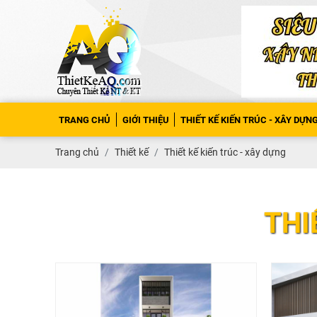
TRANG CHỦ
GIỚI THIỆU
THIẾT KẾ KIẾN TRÚC - XÂY DỰN
Trang chủ
Thiết kế
Thiết kế kiến trúc - xây dựng
THI