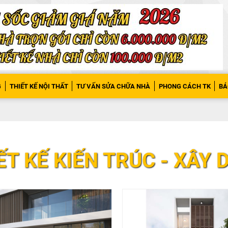
G
THIẾT KẾ NỘI THẤT
TƯ VẤN SỬA CHỮA NHÀ
PHONG CÁCH TK
BÁ
ẾT KẾ KIẾN TRÚC - XÂY