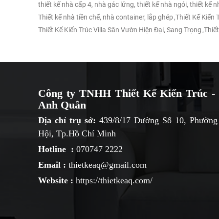
thiết kế nhà cấp 4, nhà gác lửng, thiết kế nhà ngói, thiết kế 
Thiết kế nhà tiền chế, nhà container, lắp ghép
,
Thiết Kế Kiến
Thiết Kế Kiến Trúc Villa Sân Vườn Hiện Đại, Sang Trọng
,
Thiết
Công ty TNHH Thiết Kế Kiến Trúc - 
Anh Quân
Địa chỉ trụ sở:
439/8/17 Đường Số 10, Phường
Hội, Tp.Hồ Chí Minh
Hotline :
070747 2222
Email :
thietkeaq@gmail.com
Website :
https://thietkeaq.com/