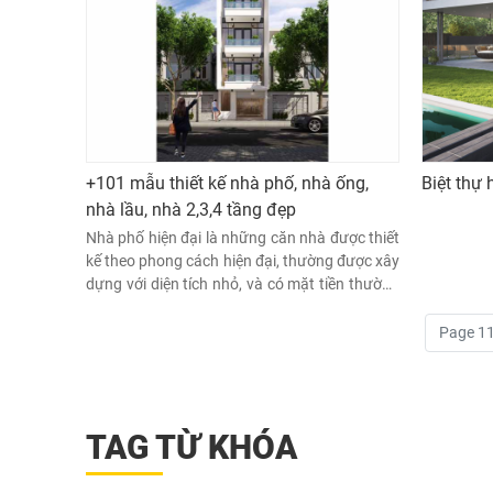
+101 mẫu thiết kế nhà phố, nhà ống,
Biệt thự 
nhà lầu, nhà 2,3,4 tầng đẹp
Nhà phố hiện đại là những căn nhà được thiết
kế theo phong cách hiện đại, thường được xây
dựng với diện tích nhỏ, và có mặt tiền thường
rơi vào khoảng 4 – 6m. Với kích thước chiều
ngang nhỏ, các căn nhà này thường được xây
Page 1
lên cao tầng để đảm bảo đầy đủ không gian
sinh hoạt.
TAG TỪ KHÓA