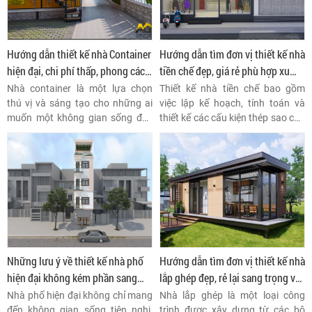
Hướng dẫn thiết kế nhà Container
Hướng dẫn tìm đơn vị thiết kế nhà
hiện đại, chi phí thấp, phong cách
tiền chế đẹp, giá rẻ phù hợp xu
tối giản
thế mới
Nhà container là một lựa chọn
Thiết kế nhà tiền chế bao gồm
thú vị và sáng tạo cho những ai
việc lập kế hoạch, tính toán và
muốn một không gian sống độc
thiết kế các cấu kiện thép sao cho
đáo, bền vững và có thể tùy chỉnh
phù hợp với yêu cầu về kiến trúc
là su thể mới hiện nay để hồi sinh
và kết cấu.
Container cũ.
Những lưu ý về thiết kế nhà phố
Hướng dẫn tìm đơn vị thiết kế nhà
hiện đại không kém phần sang
lắp ghép đẹp, rẻ lại sang trọng và
trọng
đẳng cấp
Nhà phố hiện đại không chỉ mang
Nhà lắp ghép là một loại công
đến không gian sống tiện nghi,
trình được xây dựng từ các bộ