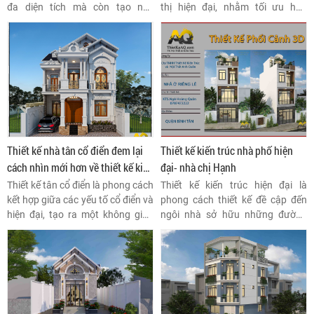
đa diện tích mà còn tạo nên
thị hiện đại, nhằm tối ưu hóa
không gian sống tiện nghi, thoải
không gian sống trên diện tích
mái cho gia đình và là một giải
đất hạn chế.
pháp tuyệt vời để tối ưu hóa
không gian sử dụng, đặc biệt là
cho các ngôi nhà có diện tích nhỏ.
Thiết kế nhà tân cổ điển đem lại
Thiết kế kiến trúc nhà phố hiện
cách nhìn mới hơn về thiết kế kiểu
đại- nhà chị Hạnh
nhà mới
Thiết kế tân cổ điển là phong cách
Thiết kế kiến trúc hiện đại là
kết hợp giữa các yếu tố cổ điển và
phong cách thiết kế đề cập đến
hiện đại, tạo ra một không gian
ngôi nhà sở hữu những đường
sang trọng, tinh tế và thời thượng
nét rõ ràng, sắc nét, bảng màu
phù hợp với nhu cầu và thẩm mỹ
đơn sắc, không hoa văn, sử dụng
hiện đại.
các vật liệu tự nhiên mới và loại
bỏ những chi tiết không cần thiết.