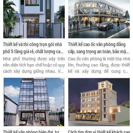
các yếu tố thẩm mỹ.
Thiết kế và thi công trọn gói nhà
Thiết kế cao ốc văn phòng đẳng
phố 5 tầng giá rẻ, chất lượng cao
cấp, sang trọng an toàn, bảo mật
từ thietkeaq
cao
Nhà phố thường được xây trên
Cao ốc văn phòng là một tòa nhà
nền diện tích hạn chế hoặc có quy
lớn, thường cao tầng, được thiết
cách xây dựng giống nhau. Vậy
kế và xây dựng để cung cấp
nên, để không gian sống của bạn
không gian làm việc cho nhiều
trở nên khác biệt, bạn cần lựa
doanh nghiệp, công ty và tổ chức
chọn đơn vị thiết kế thi công nhà
khác nhau. Các cao ốc văn phòng
phố uy tín và chuyên nghiệp taọ
thường nằm ở các khu vực trung
không gian riêng biệt, cá tính cho
tâm thành phố hoặc khu đô thị
nhà mình nhé.
phát triển, nơi có nhiều dịch vụ
tiện ích và giao thông thuận lợi
Thiết kế văn phòng hiện đại, tư
Cách tìm đơn vị thiết kế khách sạn