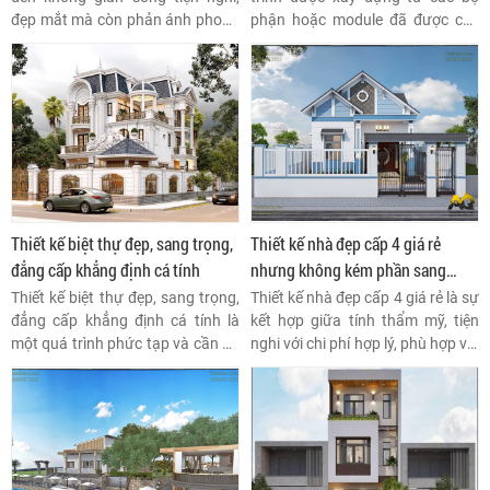
đẹp mắt mà còn phản ánh phong
phận hoặc module đã được chế
cách sống hiện đại và cá nhân
tạo sẵn tại nhà máy, sau đó được
hóa của gia chủ.
vận chuyển đến công trường và
lắp ráp thành ngôi nhà hoàn
chỉnh.
Thiết kế biệt thự đẹp, sang trọng,
Thiết kế nhà đẹp cấp 4 giá rẻ
đẳng cấp khẳng định cá tính
nhưng không kém phần sang
trọng
Thiết kế biệt thự đẹp, sang trọng,
Thiết kế nhà đẹp cấp 4 giá rẻ là sự
đẳng cấp khẳng định cá tính là
kết hợp giữa tính thẩm mỹ, tiện
một quá trình phức tạp và cần sự
nghi với chi phí hợp lý, phù hợp với
chú ý đến nhiều yếu tố để tạo ra
không gian sống lý tưởng của
một không gian sống sang trọng
nhiều gia đình tại Việt Nam.
và tiện nghi.