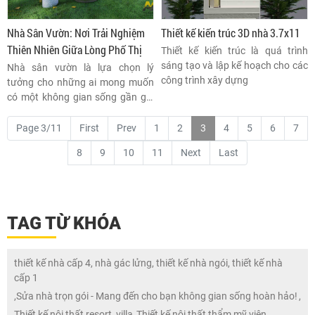
Nhà Sân Vườn: Nơi Trải Nghiệm
Thiết kế kiến trúc 3D nhà 3.7x11
Thiên Nhiên Giữa Lòng Phố Thị
Thiết kế kiến trúc là quá trình
sáng tạo và lập kế hoạch cho các
Nhà sân vườn là lựa chọn lý
công trình xây dựng
tưởng cho những ai mong muốn
có một không gian sống gần gũi
với thiên nhiên, thoáng mát và
trong lành.
Page 3/11
First
Prev
1
2
3
4
5
6
7
8
9
10
11
Next
Last
TAG TỪ KHÓA
thiết kế nhà cấp 4, nhà gác lửng, thiết kế nhà ngói, thiết kế nhà
cấp 1
,
Sửa nhà trọn gói - Mang đến cho bạn không gian sống hoàn hảo!
,
Thiết kế nội thất resort, villa
,
Thiết kế nội thất thẩm mỹ viện
,