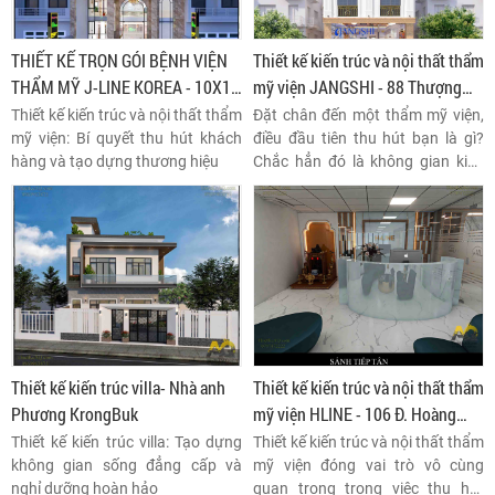
THIẾT KẾ TRỌN GÓI BỆNH VIỆN
Thiết kế kiến trúc và nội thất thẩm
THẨM MỸ J-LINE KOREA - 10X11
mỹ viện JANGSHI - 88 Thượng
- 41 PHỔ QUANG , TPHCM
Đình,Thanh Xuân,Hà Nội
Thiết kế kiến trúc và nội thất thẩm
Đặt chân đến một thẩm mỹ viện,
mỹ viện: Bí quyết thu hút khách
điều đầu tiên thu hút bạn là gì?
hàng và tạo dựng thương hiệu
Chắc hẳn đó là không gian kiến
trúc và nội thất. Một thiết kế đẹp,
sang trọng và tinh tế sẽ khiến bạn
cảm thấy thoải mái, thư giãn và
an tâm khi sử dụng dịch vụ.
Thiết kế kiến trúc villa- Nhà anh
Thiết kế kiến trúc và nội thất thẩm
Phương KrongBuk
mỹ viện HLINE - 106 Đ. Hoàng
Quốc Việt, Cổ Nhuế, Cầu Giấy, Hà
Thiết kế kiến trúc villa: Tạo dựng
Thiết kế kiến trúc và nội thất thẩm
Nội
không gian sống đẳng cấp và
mỹ viện đóng vai trò vô cùng
nghỉ dưỡng hoàn hảo
quan trọng trong việc thu hút