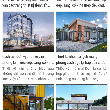
vấn các trang thiết bị tiên tiến,
đẹp, sang, cổ kính theo tiêu chuẩn
hiện đại hoá
5 sao cổ kính
Cách tìm đơn vị thiết kế văn
Thiết kế nhà mái lệch mang
phòng làm việc đẹp, sang, cổ kính
phong cách độc lạ, hấp dẫn chưa
đẳng cấp riêng cho Bạn
từng có
Thiết kế văn phòng hiệu quả
Thiết kế nhà mái lệch là sự kết
không chỉ tạo ra một môi trường
hợp giữa tính thẩm mỹ hiện đại và
làm việc tốt hơn cho nhân viên
tính năng sử dụng linh hoạt, phù
mà còn phản ánh giá trị và văn
hợp cho nhiều phong cách kiến
hóa của công ty, góp phần nâng
trúc và nhu cầu của người sử
cao năng suất và sự hài lòng của
dụng.
nhân viên.