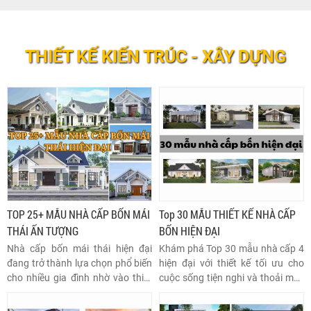
THIẾT KẾ KIẾN TRÚC - XÂY DỰNG
TOP 25+ MẪU NHÀ CẤP BỐN MÁI
Top 30 MẪU THIẾT KẾ NHÀ CẤP
THÁI ẤN TƯỢNG
BỐN HIỆN ĐẠI
Nhà cấp bốn mái thái hiện đại
Khám phá Top 30 mẫu nhà cấp 4
đang trở thành lựa chọn phổ biến
hiện đại với thiết kế tối ưu cho
cho nhiều gia đình nhờ vào thiết
cuộc sống tiện nghi và thoải mái.
kế ấn tượng, sang trọng và tiện
Những mẫu nhà này không chỉ
nghi. Những mẫu nhà này không
mang phong cách hiện đại mà