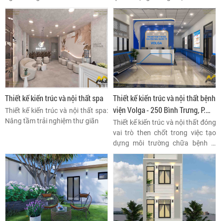
khách hàng và tạo dựng thương
hiệu cho spa. Một không gian
đẹp, sang trọng, tinh tế sẽ mang
đến cho khách hàng cảm giác
thoải mái, thư giãn và an tâm khi
sử dụng dịch vụ.
Thiết kế kiến trúc và nội thất spa
Thiết kế kiến trúc và nội thất bệnh
viện Volga - 250 Bình Trưng, P.
Thiết kế kiến trúc và nội thất spa:
Cát Lái, Thành phố Thủ Đức ,
Nâng tầm trải nghiệm thư giãn
Thiết kế kiến trúc và nội thất đóng
TPHCM
vai trò then chốt trong việc tạo
dựng môi trường chữa bệnh lý
tưởng cho cả bệnh nhân và nhân
viên y tế.