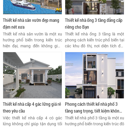
Thiết kế nhà sân vườn đẹp mang
Thiết kế nhà ống 3 tầng đẳng cấp
đậm nét xưa
riêng cho Bạn
Thiết kế nhà sân vườn là một xu
Thiết kế nhà ống 3 tầng là một
hướng phổ biến trong kiến trúc
phong cách kiến trúc phổ biến tại
hiện đại, mang đến không gian
các khu đô thị, nơi diện tích đất
sống xanh mát, thoáng đãng và
hạn chế. Nhà ống thường có mặt
gần gũi với thiên nhiên.
tiền hẹp và chiều sâu dài, phù hợp
với các lô đất hình chữ nhật.
Thiết kế nhà cấp 4 gác lững giá rẻ
Phong cách thiết kế nhà phố 3
theo yêu cầu
tầng sang trọng, tiết kiệm không
gian, chi phí
Việc thiết kế nhà cấp 4 có gác
Thiết kế nhà phố 3 tầng là một xu
lửng không chỉ giúp tận dụng tối
hướng phổ biến trong kiến trúc đô