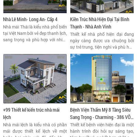
Nhà Lê Minh- Long An- Cấp 4
Kiền Trúc Nhà Hiện Đại Tại Bình
Thạnh - Nhà Anh Vinh
Nhà mái Thái là kiểu nhà phổ biến
tại Việt Nam bởi vẻ đẹp thanh lịch,
Thiết kế nhà phố hiện đại đang
sang trọng và phù hợp với nhiều
ngày càng được ưa chuộng bởi
điều kiện khí hậu. Kiến trúc mái
sự trẻ trung, tiện nghi và phù hợp
Thái có nguồn gốc từ Thái Lan,
với xu hướng thẩm mỹ hiện đại.
với đặc trưng là mái dốc cao, giúp
thoát nước tốt và tạo sự thông
thoáng cho ngôi nhà.
+99 Thiết kế kiến trúc nhà mái
Bệnh Viện Thẩm Mỹ 8 Tầng Siêu
lệch
Sang Trọng - Charming - 386 VÕ
VĂN KIỆT VÀ 8/2B HỒ HẢO HỚN,
Nhà mái lệch là kiểu nhà có phần
Thiết kế bệnh viện hiện đại là một
PHƯỜNG CÔ GIANG, QUẬN 1,
mái được thiết kế lệch về một
hành trình đòi hỏi sự sáng tạo,