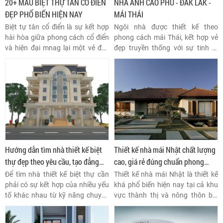
20+ MẪU BIỆT THỰ TÂN CỔ ĐIỂN
NHÀ ANH CAO PHÚ - ĐẮK LẮK -
ĐẸP PHỔ BIẾN HIỆN NAY
MÁI THÁI
Biệt tự tân cổ điển là sự kết hợp
Ngôi nhà được thiết kế theo
hài hòa giữa phong cách cổ điển
phong cách mái Thái, kết hợp vẻ
và hiện đại mnag lại một vẻ đẹp
đẹp truyền thống với sự tinh tê
độc đáo, sang trọng và tinh tế
hiện đại. Kiểu mái Thái nổi bật với
nhưng không kém phần tiện nghi.
độ dốc lớn tạo nên sự cân đối hài
Cùng khám phá hơn 20 mẫu biệt
hòa cho ngôi nhà.
tự này với nhiều kiểu dáng và kiểu
mái phù hợp với sở thích của từng
người.
Hướng dẫn tìm nhà thiết kế biệt
Thiết kế nhà mái Nhật chất lượng
thự đẹp theo yêu cầu, tạo đẳng
cao, giá rẻ đúng chuẩn phong
cấp cho Bạn
cách Nhật
Để tìm nhà thiết kế biệt thự cần
Thiết kế nhà mái Nhật là thiết kế
phải có sự kết hợp của nhiều yếu
khá phổ biến hiện nay tại cả khu
tố khác nhau từ kỹ năng chuyên
vực thành thị và nông thôn bởi
môn, tư duy sáng tạo đến hiểu
kiến trúc đơn giản nhưng không
biết về kiến trúc, không gian và
kém phần hiện đại.