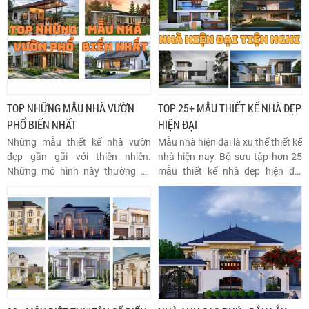
chỉ đáp ứng nhu cầu sinh hoạt
còn chú trọng đến sự tối giản,
mà còn mang lại không gian sống
giúp tiết kiệm không gian và chi
thoải mái và phong cách.
phí xây dựng.
TOP NHỮNG MẪU NHÀ VƯỜN
TOP 25+ MẪU THIẾT KẾ NHÀ ĐẸP
PHỔ BIẾN NHẤT
HIỆN ĐẠI
Những mẫu thiết kế nhà vườn
Mẫu nhà hiện đại là xu thế thiết kế
đẹp gần gũi với thiên nhiên.
nhà hiện nay. Bộ sưu tập hơn 25
Những mô hình này thường có
mẫu thiết kế nhà đẹp hiện đại
kiến ​​trúc đơn giản, kết hợp hài
phản ánh xu hướng kiến trúc tiên
hòa với cảnh quan xanh, mang
tiến và tối ưu hóa không gian
đến không gian sống tiện nghi
sống giúp bạn dễ dàng đưa ra
cho gia chủ.
được lựa chọn thiết kế cho ngôi
nhà của mình.