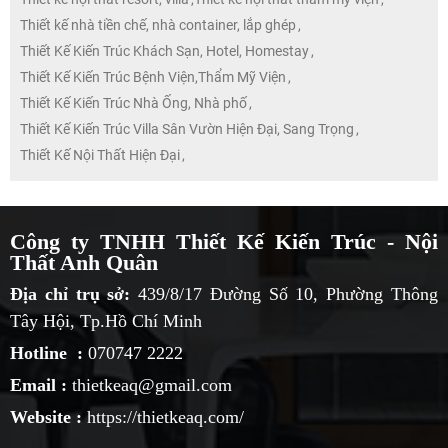
Thiết kế nhà tiền chế, nhà container, lắp ghép
,
Thiết Kế Kiến Trúc Khách Sạn, Hotel, Homestay
,
Thiết Kế Kiến Trúc Bệnh Viện,Thẩm Mỹ Viện
,
Thiết Kế Kiến Trúc Nhà Ống, Nhà phố
,
Thiết Kế Kiến Trúc Villa Sân Vườn Hiện Đại, Sang Trọng
,
Thiết Kế Nội Thất Hiện Đại
,
Công ty TNHH Thiết Kế Kiến Trúc - Nội
Thất Anh Quân
Địa chỉ trụ sở:
439/8/17 Đường Số 10, Phường Thông
Tây Hội, Tp.Hồ Chí Minh
Hotline :
070747 2222
Email :
thietkeaq@gmail.com
Website :
https://thietkeaq.com/