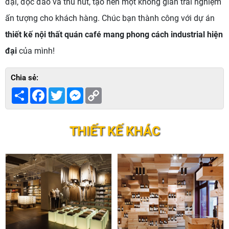
đại, độc đáo và thu hút, tạo nên một không gian trải nghiệm
ấn tượng cho khách hàng. Chúc bạn thành công với dự án
thiết kế nội thất quán café mang phong cách industrial hiện
đại
của mình!
Chia sẻ:
Share
Facebook
Twitter
Messenger
Copy
Link
THIẾT KẾ KHÁC