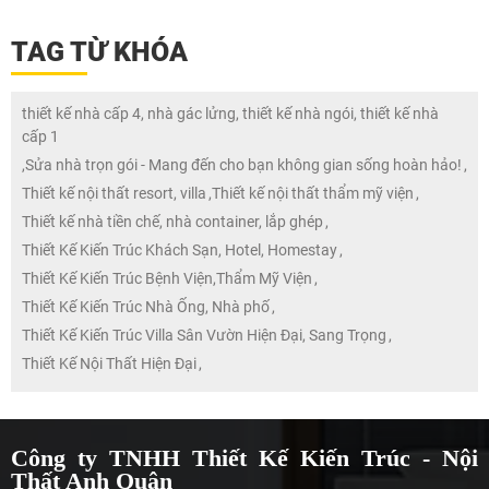
TAG TỪ KHÓA
thiết kế nhà cấp 4, nhà gác lửng, thiết kế nhà ngói, thiết kế nhà
cấp 1
,
Sửa nhà trọn gói - Mang đến cho bạn không gian sống hoàn hảo!
,
Thiết kế nội thất resort, villa
,
Thiết kế nội thất thẩm mỹ viện
,
Thiết kế nhà tiền chế, nhà container, lắp ghép
,
Thiết Kế Kiến Trúc Khách Sạn, Hotel, Homestay
,
Thiết Kế Kiến Trúc Bệnh Viện,Thẩm Mỹ Viện
,
Thiết Kế Kiến Trúc Nhà Ống, Nhà phố
,
Thiết Kế Kiến Trúc Villa Sân Vườn Hiện Đại, Sang Trọng
,
Thiết Kế Nội Thất Hiện Đại
,
Công ty TNHH Thiết Kế Kiến Trúc - Nội
Thất Anh Quân