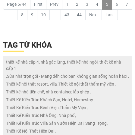
Page 5/44
First
Prev
1
2
3
4
5
6
7
8
9
10
...
43
44
Next
Last
TAG TỪ KHÓA
thiết kế nhà cấp 4, nhà gác lửng, thiết kế nhà ngói, thiết kế nhà
cấp 1
,
Sửa nhà trọn gói - Mang đến cho bạn không gian sống hoàn hảo!
,
Thiết kế nội thất resort, villa
,
Thiết kế nội thất thẩm mỹ viện
,
Thiết kế nhà tiền chế, nhà container, lắp ghép
,
Thiết Kế Kiến Trúc Khách Sạn, Hotel, Homestay
,
Thiết Kế Kiến Trúc Bệnh Viện,Thẩm Mỹ Viện
,
Thiết Kế Kiến Trúc Nhà Ống, Nhà phố
,
Thiết Kế Kiến Trúc Villa Sân Vườn Hiện Đại, Sang Trọng
,
Thiết Kế Nội Thất Hiện Đại
,