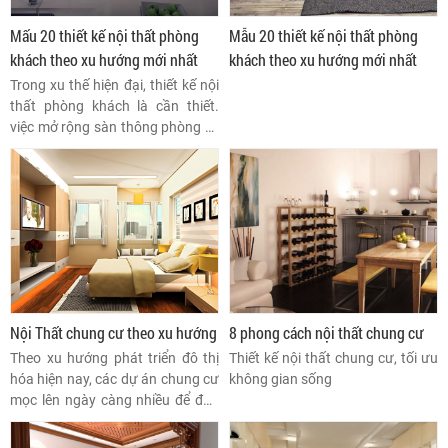
Mấu 20 thiết kế nội thất phòng
Mẫu 20 thiết kế nội thất phòng
khách theo xu hướng mới nhất
khách theo xu hướng mới nhất
Trong xu thế hiện đại, thiết kế nội
thất phòng khách là cần thiết.
việc mở rộng sàn thông phòng từ
phòng khách đến phòng ăn nhà
bếp hay phòng đọc sách để tăng
độ rộng của mặt sàn và làm thế
nào để kết hợp hài hòa được các
mặt sàn với nhau? Đó là điều
đang được nhiều nhà đầu tư
quan tâm.
Nội Thất chung cư theo xu hướng
8 phong cách nội thất chung cư
Theo xu hướng phát triển đô thị
Thiết kế nội thất chung cư, tối ưu
hóa hiện nay, các dự án chung cư
không gian sống
mọc lên ngày càng nhiều để đáp
ứng nhu cầu nhà ở của thị
trường. Nhưng làm thế nào để