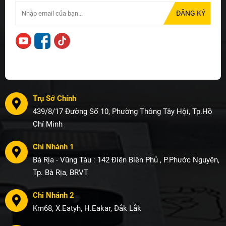
Trụ Sở Chính
439/8/17 Đường Số 10, Phường Thông Tây Hội, Tp.Hồ
Chí Minh
Chi Nhánh 1
Bà Rịa - Vũng Tàu : 142 Điên Biên Phủ , P.Phước Nguyên,
Tp. Bà Rịa, BRVT
Chi Nhánh 2
Km68, X.Eatyh, H.Eakar, Đắk Lắk