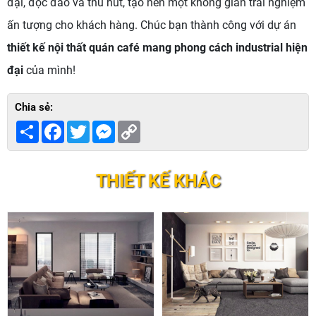
đại, độc đáo và thu hút, tạo nên một không gian trải nghiệm
ấn tượng cho khách hàng. Chúc bạn thành công với dự án
thiết kế nội thất quán café mang phong cách industrial hiện
đại
của mình!
Chia sẻ:
Share
Facebook
Twitter
Messenger
Copy
Link
THIẾT KẾ KHÁC