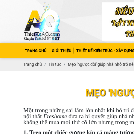
TRANG CHỦ
GIỚI THIỆU
THIẾT KẾ KIẾN TRÚC - XÂY DỰN
Trang chủ
Tin tức
Mẹo 'ngược đời' giúp nhà nhỏ trở nê
MẸO 'NGƯỢ
Một trong những sai lầm lớn nhất khi bố trí đ
nội thất
Freshome
đưa ra bí quyết giúp nhà n
không thể mua mọi thứ cỡ lớn nhưng trong m
1. Treo một chiếc gương kín cả mảng tườn