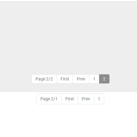
Page 2/2
First
Prev
1
2
Page 2/1
First
Prev
1