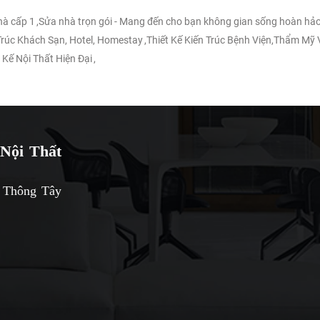
nhà cấp 1
,
Sửa nhà trọn gói - Mang đến cho bạn không gian sống hoàn hảo
 Trúc Khách Sạn, Hotel, Homestay
,
Thiết Kế Kiến Trúc Bệnh Viện,Thẩm Mỹ 
 Kế Nội Thất Hiện Đại
,
Nội Thất
 Thông Tây