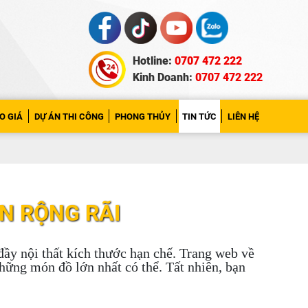
Hotline:
0707 472 222
Kinh Doanh:
0707 472 222
O GIÁ
DỰ ÁN THI CÔNG
PHONG THỦY
TIN TỨC
LIÊN HỆ
ÊN RỘNG RÃI
 đầy nội thất kích thước hạn chế. Trang web về
hững món đồ lớn nhất có thể. Tất nhiên, bạn