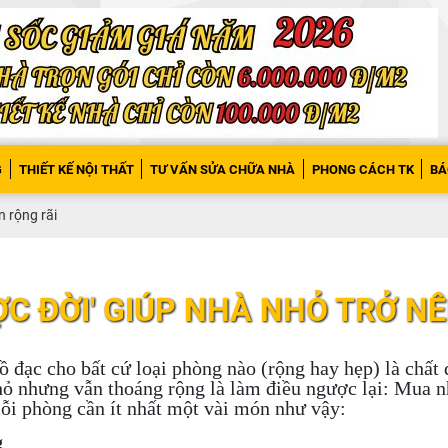
G
THIẾT KẾ NỘI THẤT
TƯ VẤN SỬA CHỮA NHÀ
PHONG CÁCH TK
BÁ
n rộng rãi
C ĐỜI' GIÚP NHÀ NHỎ TRỞ N
ồ đạc cho bất cứ loại phòng nào (rộng hay hẹp) là chất
hỏ nhưng vẫn thoáng rộng là làm điều ngược lại: Mua n
ỗi phòng cần ít nhất một vài món như vậy:
g