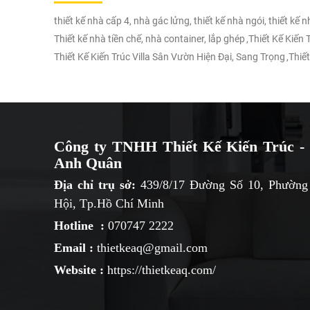
thiết kế nhà cấp 4, nhà gác lửng, thiết kế nhà ngói, thiết kế 
Thiết kế nhà tiền chế, nhà container, lắp ghép
,
Thiết Kế Kiến
Thiết Kế Kiến Trúc Villa Sân Vườn Hiện Đại, Sang Trọng
,
Thiết
Công ty TNHH Thiết Kế Kiến Trúc - 
Anh Quân
Địa chỉ trụ sở:
439/8/17 Đường Số 10, Phường
Hội, Tp.Hồ Chí Minh
Hotline :
070747 2222
Email :
thietkeaq@gmail.com
Website :
https://thietkeaq.com/