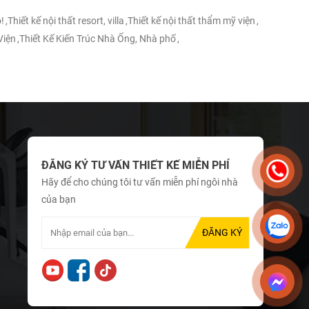
!
,
Thiết kế nội thất resort, villa
,
Thiết kế nội thất thẩm mỹ viện
,
Viện
,
Thiết Kế Kiến Trúc Nhà Ống, Nhà phố
,
ĐĂNG KÝ TƯ VẤN THIẾT KẾ MIỄN PHÍ
Hãy để cho chúng tôi tư vấn miễn phí ngôi nhà
của bạn