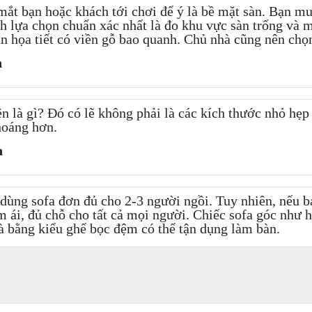
mắt bạn hoặc khách tới chơi để ý là bề mặt sàn. Bạn m
ách lựa chọn chuẩn xác nhất là đo khu vực sàn trống và
àn họa tiết có viền gỗ bao quanh. Chủ nhà cũng nên chọn 
n
ên là gì? Đó có lẽ không phải là các kích thước nhỏ hẹ
hoáng hơn.
h
dùng sofa đơn đủ cho 2-3 người ngồi. Tuy nhiên, nếu b
m ái, đủ chỗ cho tất cả mọi người. Chiếc sofa góc như hì
rà bằng kiểu ghế bọc đệm có thể tận dụng làm bàn.