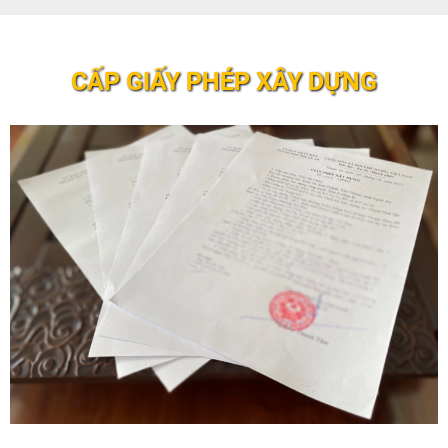
CẤP GIẤY PHÉP XÂY DỰNG