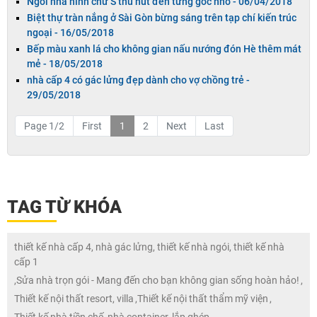
Ngôi nhà hình chữ S thu hút đến từng góc nhỏ -
06/04/2018
Biệt thự tràn nắng ở Sài Gòn bừng sáng trên tạp chí kiến trúc
ngoại -
16/05/2018
Bếp màu xanh lá cho không gian nấu nướng đón Hè thêm mát
mẻ -
18/05/2018
nhà cấp 4 có gác lửng đẹp dành cho vợ chồng trẻ -
29/05/2018
Page 1/2
First
1
2
Next
Last
TAG TỪ KHÓA
thiết kế nhà cấp 4, nhà gác lửng, thiết kế nhà ngói, thiết kế nhà
cấp 1
,
Sửa nhà trọn gói - Mang đến cho bạn không gian sống hoàn hảo!
,
Thiết kế nội thất resort, villa
,
Thiết kế nội thất thẩm mỹ viện
,
Thiết kế nhà tiền chế, nhà container, lắp ghép
,