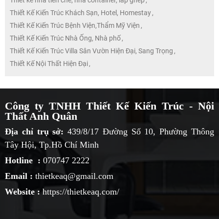
Thiết Kế Kiến Trúc Khách Sạn, Hotel, Homestay
,
Thiết Kế Kiến Trúc Bệnh Viện,Thẩm Mỹ Viện
,
Thiết Kế Kiến Trúc Nhà Ống, Nhà phố
,
Thiết Kế Kiến Trúc Villa Sân Vườn Hiện Đại, Sang Trọng
,
Thiết Kế Nội Thất Hiện Đại
,
Công ty TNHH Thiết Kế Kiến Trúc - Nội
Thất Anh Quân
Địa chỉ trụ sở:
439/8/17 Đường Số 10, Phường Thông
Tây Hội, Tp.Hồ Chí Minh
Hotline :
070747 2222
Email :
thietkeaq@gmail.com
Website :
https://thietkeaq.com/