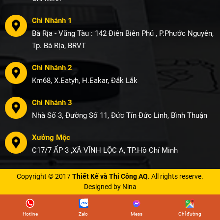
Chi Nhánh 1
Bà Rịa - Vũng Tàu : 142 Điên Biên Phủ , P.Phước Nguyên,
Tp. Bà Rịa, BRVT
Chi Nhánh 2
Km68, X.Eatyh, H.Eakar, Đắk Lắk
Chi Nhánh 3
Nhà Số 3, Đường Số 11, Đức Tín Đức Linh, Bình Thuận
Xưởng Mộc
C17/7 ẤP 3 ,XÃ VĨNH LỘC A, TP.Hồ Chí Minh
Copyright © 2017
Thiết Kế và Thi Công AQ
. All rights reserve.
Designed by Nina
Hotline
Zalo
Mess
Chỉ đường