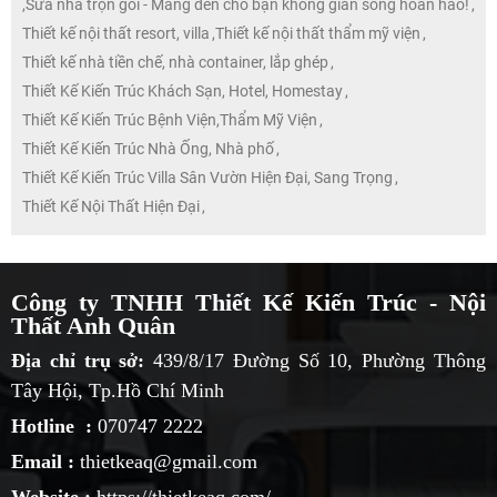
,
Sửa nhà trọn gói - Mang đến cho bạn không gian sống hoàn hảo!
,
Thiết kế nội thất resort, villa
,
Thiết kế nội thất thẩm mỹ viện
,
Thiết kế nhà tiền chế, nhà container, lắp ghép
,
Thiết Kế Kiến Trúc Khách Sạn, Hotel, Homestay
,
Thiết Kế Kiến Trúc Bệnh Viện,Thẩm Mỹ Viện
,
Thiết Kế Kiến Trúc Nhà Ống, Nhà phố
,
Thiết Kế Kiến Trúc Villa Sân Vườn Hiện Đại, Sang Trọng
,
Thiết Kế Nội Thất Hiện Đại
,
Công ty TNHH Thiết Kế Kiến Trúc - Nội
Thất Anh Quân
Địa chỉ trụ sở:
439/8/17 Đường Số 10, Phường Thông
Tây Hội, Tp.Hồ Chí Minh
Hotline :
070747 2222
Email :
thietkeaq@gmail.com
Website :
https://thietkeaq.com/