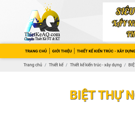
TRANG CHỦ
GIỚI THIỆU
THIẾT KẾ KIẾN TRÚC - XÂY DỰN
Trang chủ
Thiết kế
Thiết kế kiến trúc - xây dựng
BIỆ
BIỆT THỰ 