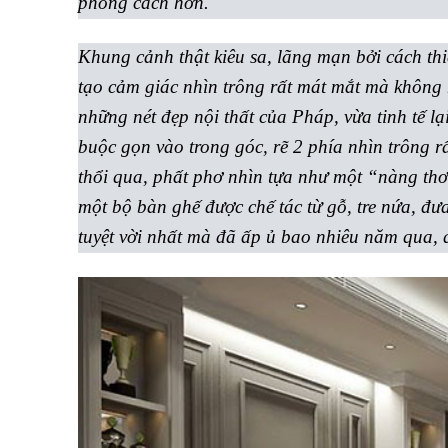
phong cách hơn.
Khung cảnh thật kiêu sa, lãng mạn bởi cách thi
tạo cảm giác nhìn trông rất mát mắt mà không 
những nét đẹp nội thất của Pháp, vừa tinh tế 
buộc gọn vào trong góc, rẽ 2 phía nhìn trông r
thổi qua, phất phơ nhìn tựa như một “nàng thơ”
một bộ bàn ghế được chế tác từ gỗ, tre nứa, đư
tuyệt vời nhất mà đã ấp ủ bao nhiêu năm qua, 