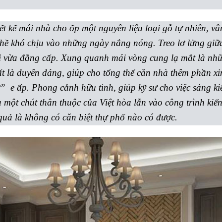
ết kế mái nhà cho ốp một nguyên liệu loại gỗ tự nhiên, v
hề khó chịu vào những ngày nắng nóng. Treo lơ lửng giữa
lại vừa đẳng cấp. Xung quanh mái vòng cung lạ mắt là n
ất là duyên dáng, giúp cho tổng thể căn nhà thêm phần xi
 e ấp. Phong cảnh hữu tình, giúp kỹ sư cho việc sáng kiế
a một chút thân thuộc của Việt hòa lẫn vào công trình kiế
quả là không có căn biệt thự phố nào có được.