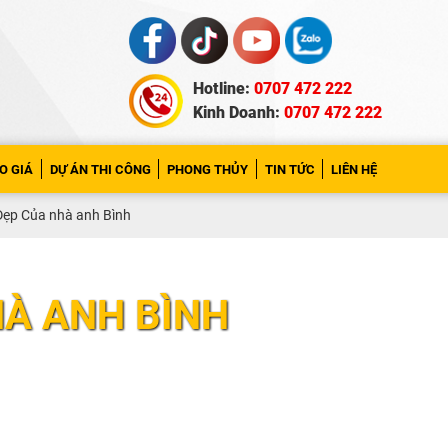
Hotline:
0707 472 222
Kinh Doanh:
0707 472 222
O GIÁ
DỰ ÁN THI CÔNG
PHONG THỦY
TIN TỨC
LIÊN HỆ
Đẹp Của nhà anh Bình
HÀ ANH BÌNH