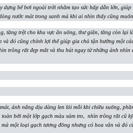
y dựng bể bơi ngoài trời nhằm tạo sức hấp dẫn lớn, giúp
i dòng nước mát trong xanh mà khi ai nhìn thấy cũng muốn
ng, tầng trệt cho khu vực ăn uống, thư giãn, tầng còn lạ
và đó cũng chính lợi thế giúp gia chủ tận hưởng một các
hìn trông rất đẹp mắt và thu hút ngay từ những ánh nhìn 
 mát, ánh nắng dịu dàng len lỏi mỗi khi chiều xuống, phần
 toàn bởi một lớp gạch màu xám tro, nhìn trông rất cũ kỹ
 mà một loại gạch tương đồng nhưng có hoa văn và đó c