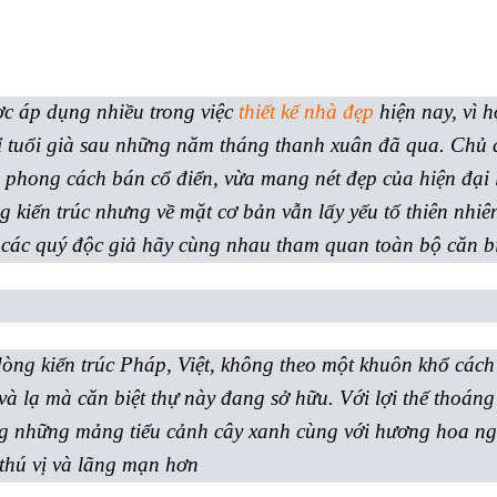
c áp dụng nhiều trong việc
thiết kế nhà đẹp
hiện nay, vì 
ỉ tuổi già sau những năm tháng thanh xuân đã qua. Chủ
 phong cách bán cổ điển, vừa mang nét đẹp của hiện đại l
ong kiến trúc nhưng về mặt cơ bản vẫn lấy yếu tố thiên nh
i các quý độc giả hãy cùng nhau tham quan toàn bộ căn bi
òng kiến trúc Pháp, Việt, không theo một khuôn khổ cách t
và lạ mà căn biệt thự này đang sở hữu. Với lợi thế thoán
ằng những mảng tiểu cảnh cây xanh cùng với hương hoa 
thú vị và lãng mạn hơn