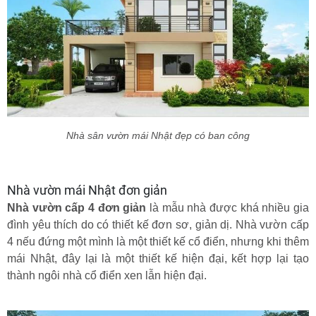
Nhà sân vườn mái Nhật đẹp có ban công
Nhà vườn mái Nhật đơn giản
Nhà vườn cấp 4 đơn giản
là mẫu nhà được khá nhiều gia
đình yêu thích do có thiết kế đơn sơ, giản dị. Nhà vườn cấp
4 nếu đứng một mình là một thiết kế cổ điển, nhưng khi thêm
mái Nhật, đây lại là một thiết kế hiện đại, kết hợp lại tạo
thành ngôi nhà cổ điển xen lẫn hiện đại.