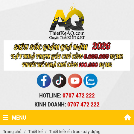
HOTLINE:
0707 472 222
KINH DOANH:
0707 472 222
MENU
Trang chủ
Thiết kế
Thiết kế kiến trúc - xây dựng