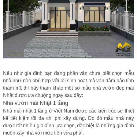
Nếu như gia đình bạn đang phân vân chưa biết chọn mẫu
nhà như nào phù hợp với lối sinh hoạt mà vẫn đảm bảo tính
thẩm mĩ, thì hãy tham khảo một số
mẫu nhà vườn đẹp
mái
Nhật được ưa chuộng ngay sau đây:
Nhà vườn mái Nhật 1 tầng
Nhà mái nhật 1 tầng ở Việt Nam được các kiến trúc sư thiết
kế tiết kiệm tối đa chi phí xây dựng. Do đó mẫu nhà này
được rất nhiều gia đình lựa chọn, đặc biệt là những gia đình
muốn xây nhà với mức tiền vừa phải.