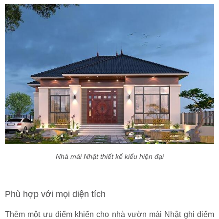
Nhà mái Nhật thiết kế kiểu hiện đại
Phù hợp với mọi diện tích
Thêm một ưu điểm khiến cho nhà vườn mái Nhật ghi điểm