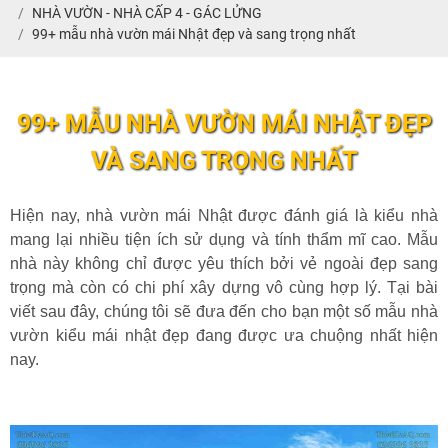
NHÀ VƯỜN - NHÀ CẤP 4 - GÁC LỬNG
99+ mẫu nhà vườn mái Nhật đẹp và sang trọng nhất
99+ MẪU NHÀ VƯỜN MÁI NHẬT ĐẸP
VÀ SANG TRỌNG NHẤT
Hiện nay, nhà vườn mái Nhật được đánh giá là kiểu nhà
mang lại nhiều tiện ích sử dụng và tính thẩm mĩ cao. Mẫu
nhà này không chỉ được yêu thích bởi vẻ ngoài đẹp sang
trọng mà còn có chi phí xây dựng vô cùng hợp lý. Tại bài
viết sau đây, chúng tôi sẽ đưa đến cho bạn một số mẫu nhà
vườn kiểu mái nhật đẹp đang được ưa chuộng nhất hiện
nay.