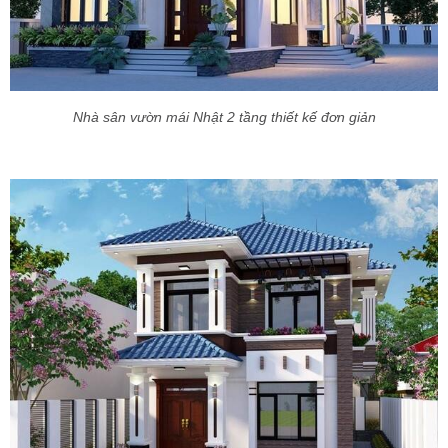
Nhà sân vườn mái Nhật 2 tầng thiết kế đơn giản