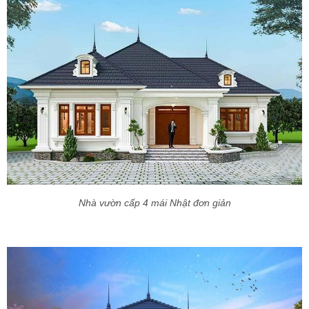
Nhà vườn cấp 4 mái Nhật đơn giản