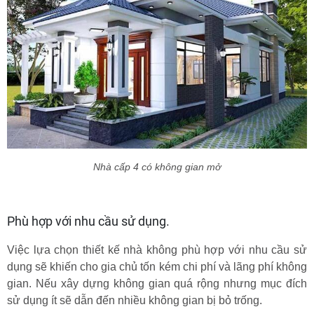
Nhà cấp 4 có không gian mở
Phù hợp với nhu cầu sử dụng.
Việc lựa chọn thiết kế nhà không phù hợp với nhu cầu sử
dụng sẽ khiến cho gia chủ tốn kém chi phí và lãng phí không
gian. Nếu xây dựng không gian quá rộng nhưng mục đích
sử dụng ít sẽ dẫn đến nhiều không gian bị bỏ trống.