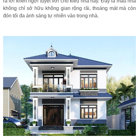
ra lời khen ngợi tuyệt vời cho kiểu nhà này. Đây là mẫu nhà
không chỉ sở hữu không gian rộng rãi, thoáng mát mà còn
đón tối đa ánh sáng tự nhiên vào trong nhà.