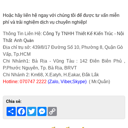
Hoặc hãy liên hệ ngay với chúng tôi để được tư vấn miễn
phí và trải nghiệm dịch vụ chuyên nghiệp!
Thông Tin Liên Hệ:
Công Ty TNHH Thiết Kế Kiến Trúc - Nội
Thất Anh Q
uân
Địa chỉ trụ sở: 439/8/17 Đường Số 10, Phường 8, Quận Gò
Vấp, Tp.HCM
Chi Nhánh1: Bà Rịa - Vũng Tàu : 142 Điên Biên Phủ ,
P.Phước Nguyên, Tp. Bà Rịa, BRVT
Chi Nhánh 2: Km68, X.Eatyh, H.Eakar, Đắk Lắk
Hotline: 070747 2222
(Zalo, Viber,Skype)
( Mr.Quân)
Chia sẻ:
Share
Facebook
Twitter
Messenger
Copy
Link