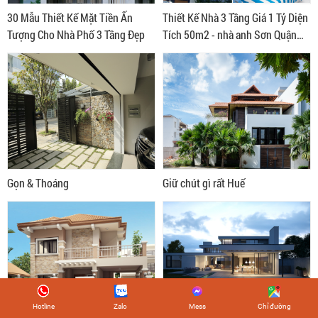
30 Mẫu Thiết Kế Mặt Tiền Ấn
Thiết Kế Nhà 3 Tầng Giá 1 Tỷ Diện
Tượng Cho Nhà Phố 3 Tầng Đẹp
Tích 50m2 - nhà anh Sơn Quận
Tân Phú
Gọn & Thoáng
Giữ chút gì rất Huế
Hotline
Zalo
Mess
Chỉ đường