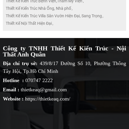
Thiết Kế Kiến Trúc Bệnh Viện,Thẩm Mỹ Viện
,
Thiết Kế Kiến Trúc Nhà Ống, Nhà phố
,
Thiết Kế Kiến Trúc Villa Sân Vườn Hiện Đại, Sang Trọng
,
Thiết Kế Nội Thất Hiện Đại
,
Công ty TNHH Thiết Kế Kiến Trúc - Nội
Thất Anh Quân
Địa chỉ trụ sở:
439/8/17 Đường Số 10, Phường Thông
Tây Hội, Tp.Hồ Chí Minh
Hotline :
070747 2222
Email :
thietkeaq@gmail.com
Website :
https://thietkeaq.com/