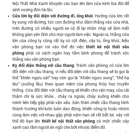
Nội Thất Nhà Xanh khuyên các bạn lên làm cửa kính lùa đôi để
sinh vượng đón tài lộc.
Cửa lớn kỵ đối diện với đường đi, ống khói
: Hướng cửa lớn rất
kỵ xung với đường, tức con đường như đâm thẳng vào cửa nhà,
trên đường có nhiều người xe cộ đi lại nhộn nhịp sẽ làm mất
không gian yên tĩnh cho mọi người làm việc. Ngoài ra, thẳng cửa
lớn của công ty cũng rất kỵ có cột điện, cây to, ống khói…Nếu
văn phòng bạn rơi vào thế đó việc
thiết kế nội thất văn
phòng
phải có vách ngăn hay tấm bình phong để tránh xộc
thẳng vào văn phòng bạn.
Kỵ đối diện thẳng với cầu thang
: Tránh căn phòng có cửa lớn
đối diện với cầu thang, vì nếu đối diện với cầu thang sẽ bị gọi là
thế “khiên ngưu sát” hay còn gọi là “Khiên ngưu xung”, “thế hạ
lâu” (xuống lầu) theo quan niệm của phong thủy học truyền
thống. Cửa đối diện với cầu thang sẽ khiến cho vận may, của cải
thậm chí là sức khỏe… chảy ra ngoài, chảy xuống khiến cho
mình liên tiếp gặp phải vận xấu. bản thân chiếc cầu thang hình
thành trường khí luôn luôn dao động, khiến công ty hoặc nhóm
cùng làm việc với nhau gặp phải năm hạn sẽ rất bất lợi. vậy với
thế đó bạn lên
thiết kế nội thất văn phòng
có một chiếc cây
xanh cao tầm người án ngữ che bớt nhược điểm đó