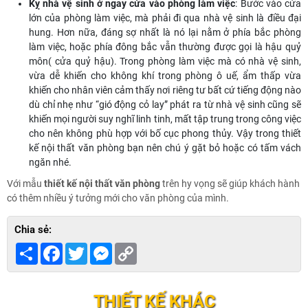
Kỵ nhà vệ sinh ở ngay cửa vào phòng làm việc
: Bước vào cửa
lớn của phòng làm việc, mà phải đi qua nhà vệ sinh là điều đại
hung. Hơn nữa, đáng sợ nhất là nó lại nằm ở phía bắc phòng
làm việc, hoặc phía đông bắc vẫn thường được gọi là hậu quỷ
môn( cửa quỷ hậu). Trong phòng làm việc mà có nhà vệ sinh,
vừa dễ khiến cho không khí trong phòng ô uế, ẩm thấp vừa
khiến cho nhân viên cảm thấy nơi riêng tư bất cứ tiếng động nào
dù chỉ nhẹ như “gió động cỏ lay” phát ra từ nhà vệ sinh cũng sẽ
khiến mọi người suy nghĩ linh tinh, mất tập trung trong công việc
cho nên không phù hợp với bố cục phong thủy. Vậy trong thiết
kế nội thất văn phòng bạn nên chú ý gặt bỏ hoặc có tấm vách
ngăn nhé.
Với mẫu
thiết kế nội thất văn phòng
trên hy vọng sẽ giúp khách hành
có thêm nhiều ý tưởng mới cho văn phòng của mình.
Chia sẻ:
Share
Facebook
Twitter
Messenger
Copy
Link
THIẾT KẾ KHÁC