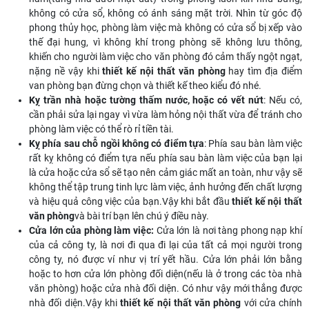
không có cửa sổ, không có ánh sáng mặt trời. Nhìn từ góc độ
phong thủy học, phòng làm việc mà không có cửa sổ bị xếp vào
thế đại hung, vì không khí trong phòng sẽ không lưu thông,
khiến cho người làm việc cho văn phòng đó cảm thấy ngột ngạt,
nặng nề vậy khi
thiết kế nội thất văn phòng
hay tìm địa điểm
van phòng bạn đừng chọn và thiết kế theo kiểu đó nhé.
Kỵ trần nhà hoặc tường thấm nước, hoặc có vết nứt
: Nếu có,
cần phải sửa lại ngay vì vừa làm hỏng nội thất vừa để tránh cho
phòng làm việc có thể rò rỉ tiền tài.
Kỵ phía sau chỗ ngồi không có điểm tựa
: Phía sau bàn làm việc
rất kỵ không có điểm tựa nếu phía sau bàn làm việc của bạn lại
là cửa hoặc cửa sổ sẽ tạo nên cảm giác mất an toàn, như vậy sẽ
không thể tập trung tinh lực làm việc, ảnh hưởng đến chất lượng
và hiệu quả công việc của bạn.Vậy khi bắt đầu
thiết kế nội thất
văn phòng
và bài trí bạn lên chú ý điều này.
Cửa lớn của phòng làm việc:
Cửa lớn là nơi tàng phong nạp khí
của cả công ty, là nơi đi qua đi lại của tất cả mọi người trong
công ty, nó được ví như vị trí yết hầu. Cửa lớn phải lớn bằng
hoặc to hơn cửa lớn phòng đối diện(nếu là ở trong các tòa nhà
văn phòng) hoặc cửa nhà đối diện. Có như vậy mới thắng được
nhà đối diện.Vậy khi
thiết kế nội thất văn phòng
với cửa chính