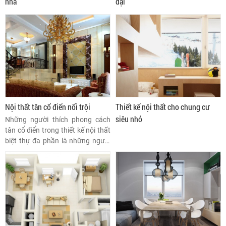
nhã
đại
Nội thất tân cổ điển nổi trội
Thiết kế nội thất cho chung cư
siêu nhỏ
Những người thích phong cách
tân cổ điển trong thiết kế nội thất
biệt thự đa phần là những người
lãng mạn, linh động và giàu sức
sáng tạo. Nội thất biệt thự tân cổ
điển là sự kết hợp hoàn hảo giữa
những đường nét tinh xảo cổ điển
và sự cách tân tươi mới, tạo nên
sức hút khó cưỡng.