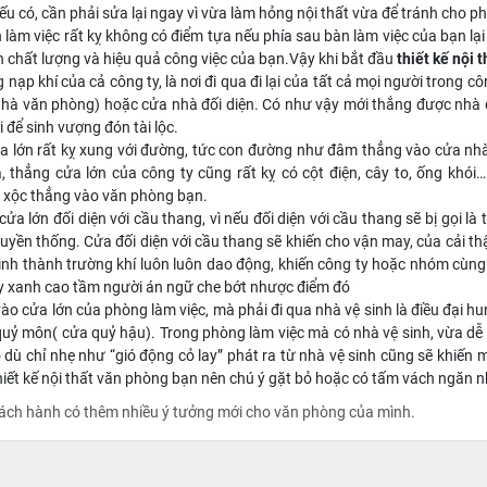
Nếu có, cần phải sửa lại ngay vì vừa làm hỏng nội thất vừa để tránh cho phòn
n làm việc rất kỵ không có điểm tựa nếu phía sau bàn làm việc của bạn lạ
n chất lượng và hiệu quả công việc của bạn.Vậy khi bắt đầu
thiết kế nội 
 nạp khí của cả công ty, là nơi đi qua đi lại của tất cả mọi người trong cô
 nhà văn phòng) hoặc cửa nhà đối diện. Có như vậy mới thắng được nhà 
 để sinh vượng đón tài lộc.
a lớn rất kỵ xung với đường, tức con đường như đâm thẳng vào cửa nhà,
a, thẳng cửa lớn của công ty cũng rất kỵ có cột điện, cây to, ống khó
 xộc thẳng vào văn phòng bạn.
ửa lớn đối diện với cầu thang, vì nếu đối diện với cầu thang sẽ bị gọi là
uyền thống. Cửa đối diện với cầu thang sẽ khiến cho vận may, của cải t
hình thành trường khí luôn luôn dao động, khiến công ty hoặc nhóm cùng l
y xanh cao tầm người án ngữ che bớt nhược điểm đó
vào cửa lớn của phòng làm việc, mà phải đi qua nhà vệ sinh là điều đại h
quỷ môn( cửa quỷ hậu). Trong phòng làm việc mà có nhà vệ sinh, vừa dễ
dù chỉ nhẹ như “gió động cỏ lay” phát ra từ nhà vệ sinh cũng sẽ khiến m
iết kế nội thất văn phòng bạn nên chú ý gặt bỏ hoặc có tấm vách ngăn n
hách hành có thêm nhiều ý tưởng mới cho văn phòng của mình.