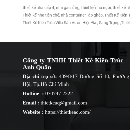
thiết kế nhà cấp 4, nhà gác lửng, thiết kế nhà ngói, thiết kế 
Thiết kế nhà tiền chế, nhà container, lắp ghép
,
Thiết Kế Kiến
Thiết Kế Kiến Trúc Villa Sân Vườn Hiện Đại, Sang Trọng
,
Thiết
Công ty TNHH Thiết Kế Kiến Trúc - 
Anh Quân
Địa chỉ trụ sở:
439/8/17 Đường Số 10, Phường
Hội, Tp.Hồ Chí Minh
Hotline :
070747 2222
Email :
thietkeaq@gmail.com
Website :
https://thietkeaq.com/