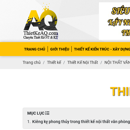
TRANG CHỦ
GIỚI THIỆU
THIẾT KẾ KIẾN TRÚC - XÂY DỰN
Trang chủ
Thiết kế
Thiết Kế Nội Thất
NỘI THẤT V
THI
MỤC LỤC
Kiêng kỵ phong thủy trong thiết kế nội thất văn phòng