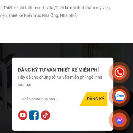
!
,
Thiết kế nội thất resort, villa
,
Thiết kế nội thất thẩm mỹ viện
,
Viện
,
Thiết Kế Kiến Trúc Nhà Ống, Nhà phố
,
ĐĂNG KÝ TƯ VẤN THIẾT KẾ MIỄN PHÍ
Hãy để cho chúng tôi tư vấn miễn phí ngôi nhà
của bạn