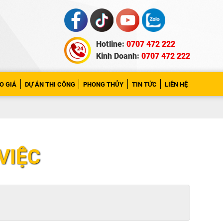
Hotline:
0707 472 222
Kinh Doanh:
0707 472 222
O GIÁ
DỰ ÁN THI CÔNG
PHONG THỦY
TIN TỨC
LIÊN HỆ
VIỆC