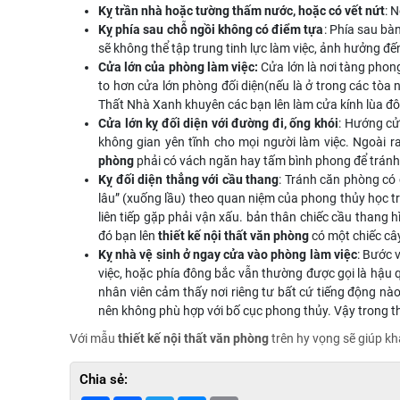
Kỵ trần nhà hoặc tường thấm nước, hoặc có vết nứt
: 
Kỵ phía sau chỗ ngồi không có điểm tựa
: Phía sau bà
sẽ không thể tập trung tinh lực làm việc, ảnh hưởng đế
Cửa lớn của phòng làm việc:
Cửa lớn là nơi tàng phong
to hơn cửa lớn phòng đối diện(nếu là ở trong các tòa
Thất Nhà Xanh khuyên các bạn lên làm cửa kính lùa đôi
Cửa lớn kỵ đối diện với đường đi, ống khói
: Hướng cử
không gian yên tĩnh cho mọi người làm việc. Ngoài r
phòng
phải có vách ngăn hay tấm bình phong để tránh
Kỵ đối diện thẳng với cầu thang
: Tránh căn phòng có c
lâu” (xuống lầu) theo quan niệm của phong thủy học tr
liên tiếp gặp phải vận xấu. bản thân chiếc cầu thang 
đó bạn lên
thiết kế nội thất văn phòng
có một chiếc câ
Kỵ nhà vệ sinh ở ngay cửa vào phòng làm việc
: Bước 
việc, hoặc phía đông bắc vẫn thường được gọi là hậu 
nhân viên cảm thấy nơi riêng tư bất cứ tiếng động nào 
nên không phù hợp với bố cục phong thủy. Vậy trong th
Với mẫu
thiết kế nội thất văn phòng
trên hy vọng sẽ giúp k
Chia sẻ: