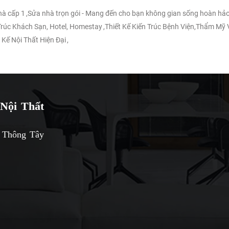
nhà cấp 1
,
Sửa nhà trọn gói - Mang đến cho bạn không gian sống hoàn hảo
 Trúc Khách Sạn, Hotel, Homestay
,
Thiết Kế Kiến Trúc Bệnh Viện,Thẩm Mỹ 
 Kế Nội Thất Hiện Đại
,
Nội Thất
 Thông Tây