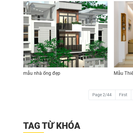
mẫu nhà ống đẹp
Mẫu Thiế
Page 2/44
First
TAG TỪ KHÓA