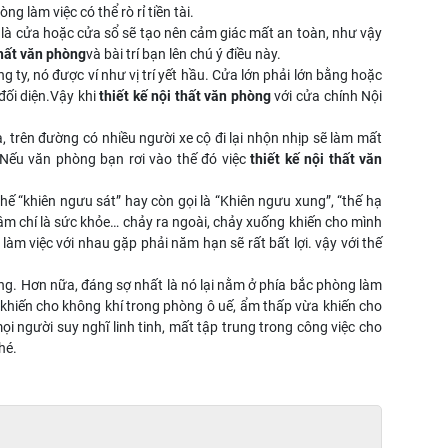
g làm việc có thể rò rỉ tiền tài.
i là cửa hoặc cửa sổ sẽ tạo nên cảm giác mất an toàn, như vậy
thất văn phòng
và bài trí bạn lên chú ý điều này.
ng ty, nó được ví như vị trí yết hầu. Cửa lớn phải lớn bằng hoặc
đối diện.Vậy khi
thiết kế nội thất văn phòng
với cửa chính Nội
 trên đường có nhiều người xe cộ đi lại nhộn nhịp sẽ làm mất
i…Nếu văn phòng bạn rơi vào thế đó việc
thiết kế nội thất văn
 thế “khiên ngưu sát” hay còn gọi là “Khiên ngưu xung”, “thế hạ
hậm chí là sức khỏe… chảy ra ngoài, chảy xuống khiến cho mình
àm việc với nhau gặp phải năm hạn sẽ rất bất lợi. vậy với thế
ung. Hơn nữa, đáng sợ nhất là nó lại nằm ở phía bắc phòng làm
 khiến cho không khí trong phòng ô uế, ẩm thấp vừa khiến cho
ọi người suy nghĩ linh tinh, mất tập trung trong công việc cho
hé.