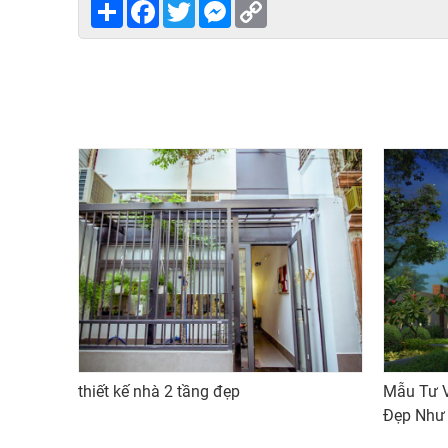
Share
Facebook
Twitter
Messenger
Copy
Link
thiết kế nhà 2 tầng đẹp
Mẫu Tư 
Đẹp Như 