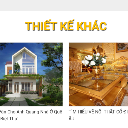
THIẾT KẾ KHÁC
Vấn Cho Anh Quang Nhà Ở Quê
TÌM HIỂU VỀ NỘI THẤT CỔ Đ
Biệt Thự
ÂU