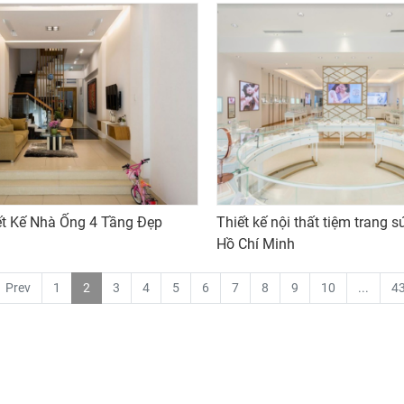
t Kế Nhà Ống 4 Tầng Đẹp
Thiết kế nội thất tiệm trang sứ
Hồ Chí Minh
Prev
1
2
3
4
5
6
7
8
9
10
...
4