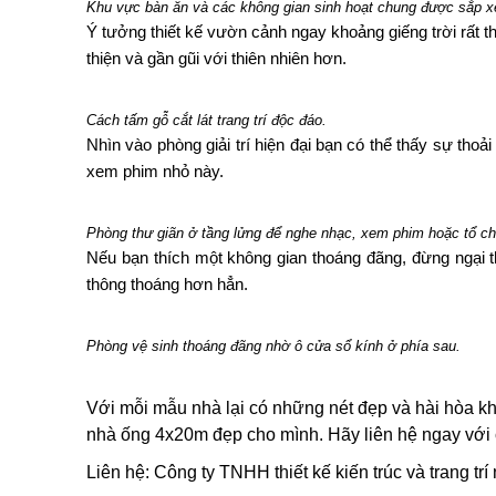
Khu vực bàn ăn và các không gian sinh hoạt chung được sắp x
Ý tưởng thiết kế vườn cảnh ngay khoảng giếng trời rất th
thiện và gần gũi với thiên nhiên hơn.
Cách tấm gỗ cắt lát trang trí độc đáo.
Nhìn vào phòng giải trí hiện đại bạn có thể thấy sự tho
xem phim nhỏ này.
Phòng thư giãn ở tầng lửng để nghe nhạc, xem phim hoặc tổ ch
Nếu bạn thích một không gian thoáng đãng, đừng ngại 
thông thoáng hơn hẳn.
Phòng vệ sinh thoáng đãng nhờ ô cửa sổ kính ở phía sau.
Với mỗi mẫu nhà lại có những nét đẹp và hài hòa kh
nhà ống 4x20m đẹp cho mình.
Hãy liên hệ ngay với
Liên hệ: Công ty TNHH thiết kế kiến trúc và trang trí 