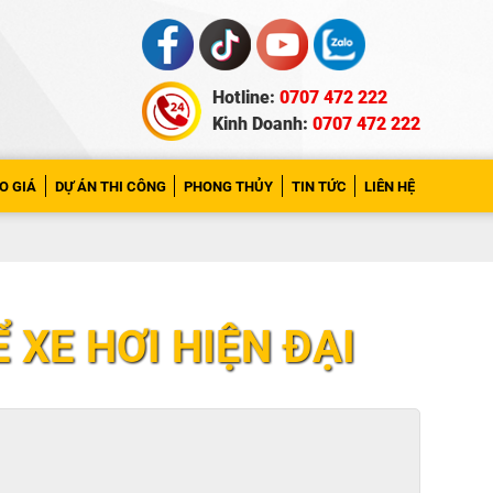
Hotline:
0707 472 222
Kinh Doanh:
0707 472 222
O GIÁ
DỰ ÁN THI CÔNG
PHONG THỦY
TIN TỨC
LIÊN HỆ
 XE HƠI HIỆN ĐẠI