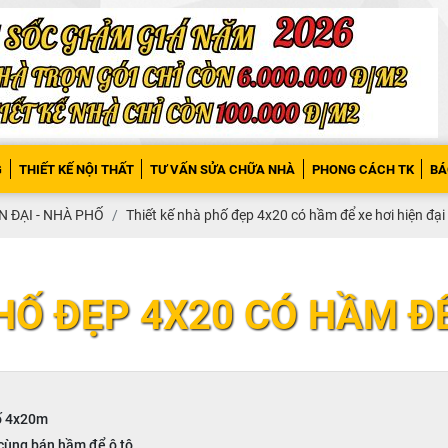
G
THIẾT KẾ NỘI THẤT
TƯ VẤN SỬA CHỮA NHÀ
PHONG CÁCH TK
BÁ
N ĐẠI - NHÀ PHỐ
Thiết kế nhà phố đẹp 4x20 có hầm để xe hơi hiện đại
HỐ ĐẸP 4X20 CÓ HẦM ĐỂ
hố 4x20m
 cùng bán hầm để ô tô