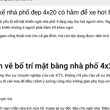
 kế nhà phố đẹp 4x20 có hầm để xe hơi h
à yếu tổ nổi bật khiến ngôi nhà phố 4 tầng này thu hút người nhìn. N
1 khiến không ít người phải trầm trồ khen ngợi.
ian sống thoải mái cho cả gia đình, mà còn tận dụng được diện tích đ
n vẽ bố trí mặt bằng nhà phố 4
ũng như sự chuyên nghiệp của các KTS. Không chỉ yêu cầu về sự th
yếu tố văn hóa để điều chỉnh ý tưởng cũng như không gian phù hợp vớ
ngôi nhà.
với nan chắn nửa kín nửa hở mang lại sự độc đáo cho ngôi nhà. Điề