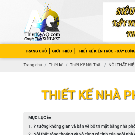
TRANG CHỦ
GIỚI THIỆU
THIẾT KẾ KIẾN TRÚC - XÂY DỰN
Trang chủ
Thiết kế
Thiết Kế Nội Thất
NỘI THẤT HIỆ
THIẾT KẾ NHÀ P
MỤC LỤC
Ý tưởng không gian và bản vẽ bố trí mặt bằng nhà p
Nội thất rộng thoáng và vô cùng cá tính của ngôi nhà