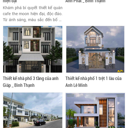
hiện đại
Anh Phát _ Bình Thạnh
Khám phá bí quyết thiết kế quán
cafe the moon hiện đại, độc đáo.
Từ ánh sáng, màu sắc đến bố trí
không gian, tạo nên trải nghiệm
thư giãn, lãng mạn cho khách
hàng
Thiết kế nhà phố 3 tầng của anh
Thiết kế nhà phố 1 trệt 1 làu của
Giáp _ Bình Thạnh
Anh Lê Minh