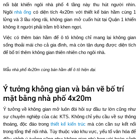
nổi bật khiến ngôi nhà phố 4 tầng này thu hút người nhìn.
Ngôi
nhà ống
có diện tích 4x20m với thiết kế bán hầm cùng 1
lửng và 3 lầu rộng rãi, không gian mở cuốn hút tại Quận 1 khiến
không ít người phải trầm trồ khen ngợi.
Việc có thêm bán hầm để ô tô không chỉ mang lại không gian
sống thoải mái cho cả gia đình, mà còn tận dụng được diện tích
để bố trí thêm không gian thiên nhiên cho ngôi nhà.
Mẫu nhà phố 4x20m cùng bán hầm để ô tô hiện đại.
Ý tưởng không gian và bản vẽ bố trí
mặt bằng nhà phố 4x20m
Ý tưởng về không gian mở luôn đòi hỏi sự đầu tư lớn cũng như
sự chuyên nghiệp của các KTS. Không chỉ yêu cầu về sự thông
thoáng, độc đáo trong
thiết kế kiến trúc
mà còn cần sự kết nối
trong tổng thể nôi nhà. Tùy thuộc vào khu vực, yếu tố văn hóa để
điều chỉnh ý tưởng cũng như không gian phù hợp với hoàn cảnh