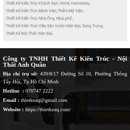
Thiết Kế Kiến Trúc Khách Sạn, Hotel, Homestay
,
Thiết Kế Kiến Trúc Bệnh Viện,Thẩm Mỹ Viện
,
Thiết Kế Kiến Trúc Nhà Ống, Nhà phố
,
Thiết Kế Kiến Trúc Villa Sân Vườn Hiện Đại, Sang Trọng
,
Thiết Kế Nội Thất Hiện Đại
,
Công ty TNHH Thiết Kế Kiến Trúc - Nội
Thất Anh Quân
Địa chỉ trụ sở:
439/8/17 Đường Số 10, Phường Thông
Tây Hội, Tp.Hồ Chí Minh
Hotline :
070747 2222
Email :
thietkeaq@gmail.com
Website :
https://thietkeaq.com/