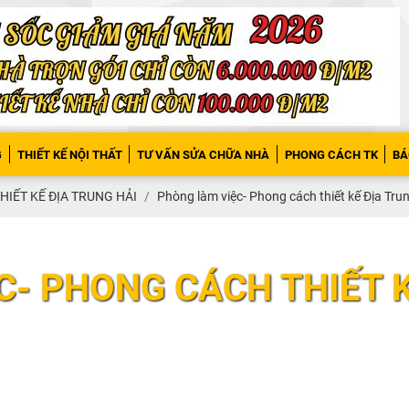
G
THIẾT KẾ NỘI THẤT
TƯ VẤN SỬA CHỮA NHÀ
PHONG CÁCH TK
BÁ
IẾT KẾ ĐỊA TRUNG HẢI
Phòng làm việc- Phong cách thiết kế Địa Trun
 PHONG CÁCH THIẾT KÊ