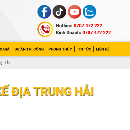
Hotline:
0707 472 222
Kinh Doanh:
0707 472 222
O GIÁ
DỰ ÁN THI CÔNG
PHONG THỦY
TIN TỨC
LIÊN HỆ
g Hải
́ ĐỊA TRUNG HẢI