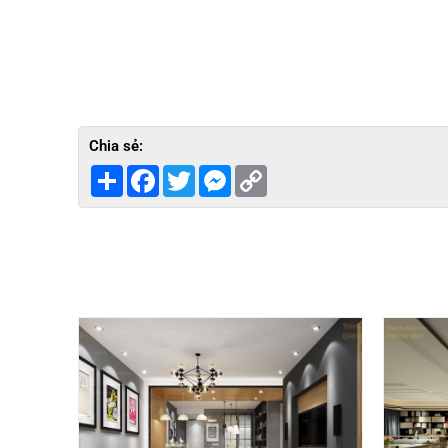
Chia sẻ:
Share
Facebook
Twitter
Messenger
Copy
Link