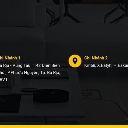
hi Nhánh 1
Chi Nhánh 2
à Rịa - Vũng Tàu : 142 Điên Biên
Km68, X.Eatyh, H.Eakar
hủ , P.Phước Nguyên, Tp. Bà Rịa,
RVT