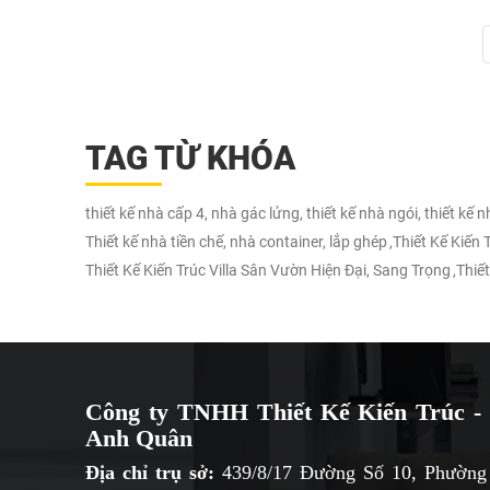
TAG TỪ KHÓA
thiết kế nhà cấp 4, nhà gác lửng, thiết kế nhà ngói, thiết kế 
Thiết kế nhà tiền chế, nhà container, lắp ghép
,
Thiết Kế Kiến
Thiết Kế Kiến Trúc Villa Sân Vườn Hiện Đại, Sang Trọng
,
Thiết
Công ty TNHH Thiết Kế Kiến Trúc - 
Anh Quân
Địa chỉ trụ sở:
439/8/17 Đường Số 10, Phường