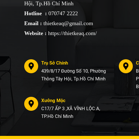
Hội, Tp.Hồ Chí Minh
Hotline :
070747 2222
Email :
thietkeaq@gmail.com
Website :
https://thietkeaq.com/
Trụ Sở Chính
C
439/8/17 Đường Số 10, Phường
B
Thông Tây Hội, Tp.Hồ Chí Minh
P
B
Xưởng Mộc
C17/7 ẤP 3 ,XÃ VĨNH LỘC A,
TP.Hồ Chí Minh