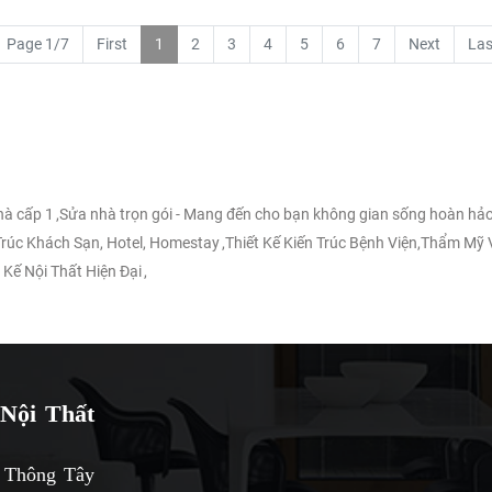
Page 1/7
First
1
2
3
4
5
6
7
Next
Las
nhà cấp 1
,
Sửa nhà trọn gói - Mang đến cho bạn không gian sống hoàn hảo
 Trúc Khách Sạn, Hotel, Homestay
,
Thiết Kế Kiến Trúc Bệnh Viện,Thẩm Mỹ 
 Kế Nội Thất Hiện Đại
,
Nội Thất
 Thông Tây