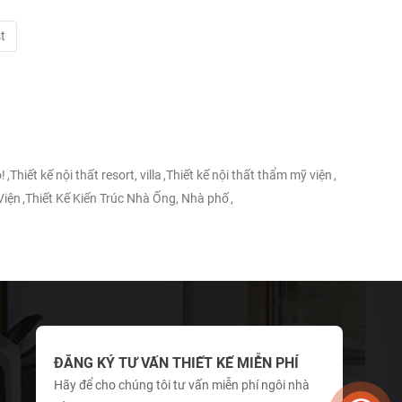
t
!
,
Thiết kế nội thất resort, villa
,
Thiết kế nội thất thẩm mỹ viện
,
Viện
,
Thiết Kế Kiến Trúc Nhà Ống, Nhà phố
,
ĐĂNG KÝ TƯ VẤN THIẾT KẾ MIỄN PHÍ
Hãy để cho chúng tôi tư vấn miễn phí ngôi nhà