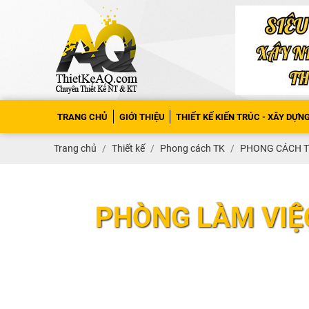
TRANG CHỦ
GIỚI THIỆU
THIẾT KẾ KIẾN TRÚC - XÂY DỰN
Trang chủ
Thiết kế
Phong cách TK
PHONG CÁCH TH
PHÒNG LÀM VIỆC-