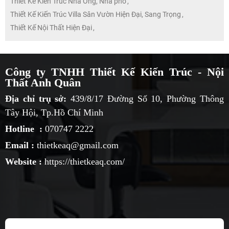
Thiết Kế Kiến Trúc Nhà Ống, Nhà phố
,
Thiết Kế Kiến Trúc Villa Sân Vườn Hiện Đại, Sang Trọng
,
Thiết Kế Nội Thất Hiện Đại
,
Công ty TNHH Thiết Kế Kiến Trúc - Nội
Thất Anh Quân
Địa chỉ trụ sở:
439/8/17 Đường Số 10, Phường Thông
Tây Hội, Tp.Hồ Chí Minh
Hotline :
070747 2222
Email :
thietkeaq@gmail.com
Website :
https://thietkeaq.com/