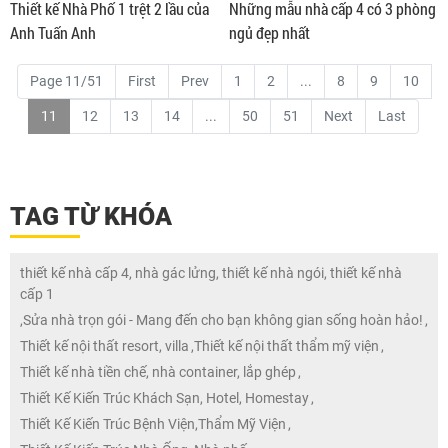
Thiết kế Nhà Phố 1 trệt 2 lầu của
Những mẫu nhà cấp 4 có 3 phòng
Anh Tuấn Anh
ngủ đẹp nhất
Page 11/51
First
Prev
1
2
...
8
9
10
11
12
13
14
...
50
51
Next
Last
TAG TỪ KHÓA
thiết kế nhà cấp 4, nhà gác lửng, thiết kế nhà ngói, thiết kế nhà
cấp 1
,
Sửa nhà trọn gói - Mang đến cho bạn không gian sống hoàn hảo!
,
Thiết kế nội thất resort, villa
,
Thiết kế nội thất thẩm mỹ viện
,
Thiết kế nhà tiền chế, nhà container, lắp ghép
,
Thiết Kế Kiến Trúc Khách Sạn, Hotel, Homestay
,
Thiết Kế Kiến Trúc Bệnh Viện,Thẩm Mỹ Viện
,