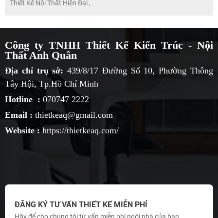
Thiết Kế Nội Thất Hiện Đại
,
Công ty TNHH Thiết Kế Kiến Trúc - Nội
Thất Anh Quân
Địa chỉ trụ sở:
439/8/17 Đường Số 10, Phường Thông
Tây Hội, Tp.Hồ Chí Minh
Hotline :
070747 2222
Email :
thietkeaq@gmail.com
Website :
https://thietkeaq.com/
ĐĂNG KÝ TƯ VẤN THIẾT KẾ MIỄN PHÍ
Hãy để cho chúng tôi tư vấn miễn phí ngôi nhà của bạn