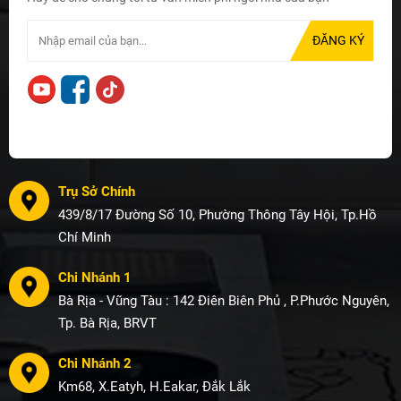
Trụ Sở Chính
439/8/17 Đường Số 10, Phường Thông Tây Hội, Tp.Hồ
Chí Minh
Chi Nhánh 1
Bà Rịa - Vũng Tàu : 142 Điên Biên Phủ , P.Phước Nguyên,
Tp. Bà Rịa, BRVT
Chi Nhánh 2
Km68, X.Eatyh, H.Eakar, Đắk Lắk