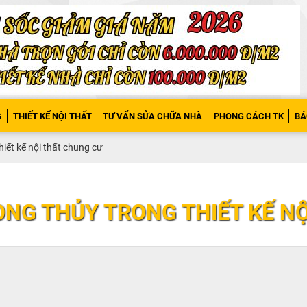
G
THIẾT KẾ NỘI THẤT
TƯ VẤN SỬA CHỮA NHÀ
PHONG CÁCH TK
BÁ
iết kế nội thất chung cư
NG THỦY TRONG THIẾT KẾ N