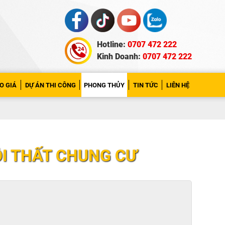
Hotline:
0707 472 222
Kinh Doanh:
0707 472 222
O GIÁ
DỰ ÁN THI CÔNG
PHONG THỦY
TIN TỨC
LIÊN HỆ
ỘI THẤT CHUNG CƯ