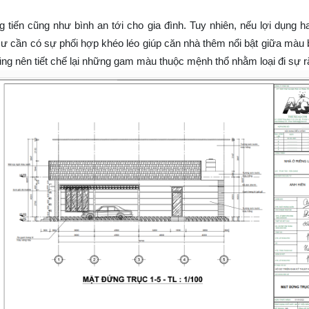
g tiến cũng như bình an tới cho gia đình. Tuy nhiên, nếu lợi dụn
g cư cần có sự phối hợp khéo léo giúp căn nhà thêm nổi bật giữa màu
ũng nên tiết chế lại những gam màu thuộc mệnh thổ nhằm loại đi sự rắ