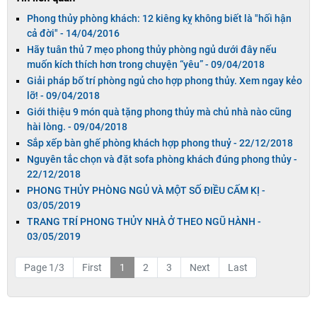
Phong thủy phòng khách: 12 kiêng kỵ không biết là "hối hận
cả đời" -
14/04/2016
Hãy tuân thủ 7 mẹo phong thủy phòng ngủ dưới đây nếu
muốn kích thích hơn trong chuyện “yêu” -
09/04/2018
Giải pháp bố trí phòng ngủ cho hợp phong thủy. Xem ngay kẻo
lỡ! -
09/04/2018
Giới thiệu 9 món quà tặng phong thủy mà chủ nhà nào cũng
hài lòng. -
09/04/2018
Sắp xếp bàn ghế phòng khách hợp phong thuỷ -
22/12/2018
Nguyên tắc chọn và đặt sofa phòng khách đúng phong thủy -
22/12/2018
PHONG THỦY PHÒNG NGỦ VÀ MỘT SỐ ĐIỀU CẤM KỊ -
03/05/2019
TRANG TRÍ PHONG THỦY NHÀ Ở THEO NGŨ HÀNH -
03/05/2019
Page 1/3
First
1
2
3
Next
Last