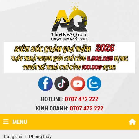
HOTLINE:
0707 472 222
KINH DOANH:
0707 472 222
MENU
Trang chủ
Phong thủy