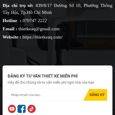
Địa chỉ trụ sở:
439/8/17 Đường Số 10, Phường Thông
Tây Hội, Tp.Hồ Chí Minh
Hotline :
070747 2222
Email :
thietkeaq@gmail.com
Website :
https://thietkeaq.com/
ĐĂNG KÝ TƯ VẤN THIẾT KẾ MIỄN PHÍ
Hãy để cho chúng tôi tư vấn miễn phí ngôi nhà của bạn