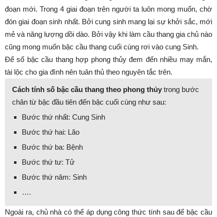
đoạn mới. Trong 4 giai đoạn trên người ta luôn mong muốn, chờ
đón giai đoạn sinh nhất. Bởi cung sinh mang lại sự khởi sắc, mới
mẻ và năng lượng dồi dào. Bởi vậy khi làm cầu thang gia chủ nào
cũng mong muốn bậc cầu thang cuối cùng rơi vào cung Sinh.
Để số bậc cầu thang hợp phong thủy đem đến nhiều may mắn,
tài lộc cho gia đình nên tuân thủ theo nguyên tắc trên.
Cách tính số bậc cầu thang theo phong thủy
trong bước
chân từ bậc đầu tiên đến bậc cuối cùng như sau:
Bước thứ nhất: Cung Sinh
Bước thứ hai: Lão
Bước thứ ba: Bệnh
Bước thứ tư: Tử
Bước thứ năm: Sinh
….
Ngoài ra, chủ nhà có thể áp dụng công thức tính sau để bậc cầu