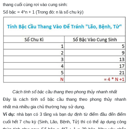
thang cuối cùng rơi vào cung sinh:
Số bậc = 4*n + 1 (Trong đó: n là số chu kỳ)
Cách tính số bậc cầu thang theo phong thủy nhanh nhất
Đây là cách tính số bậc cầu thang theo phong thủy nhanh
nhất mà nhiều gia chủ thường hay sử dụng.
Ví dụ:
nhà bạn có 3 tầng và bạn dự định từ điểm đầu đến điểm
cuối hết 7 chu kỳ (Sinh, Lão, Bệnh, Tử) thì có thể áp dụng công