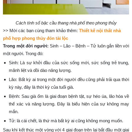
Cách tính số bậc cầu thang nhà phố theo phong thủy
>> Mời các bạn cùng tham khảo thêm:
Thiết kế nội thất nhà
phố hợp phong thủy đón tài lộc
Trong một đời người:
Sinh – Lão – Bệnh – Tử luôn gắn liền với
một người. Trong đó:
Sinh:
Là sự khởi đầu của sức sống mới, sức sống trẻ trung,
mãnh liệt và dồi dào năng lượng.
Lão:
Bất kỳ ai trong một đời người đều cũng phải trải qua thời
kỳ này, đây là thời kỳ của tuổi già.
Bệnh:
Sau già ốm là giai đoạn bệnh tật, sự héo úa, lão hóa về
thể xác và năng lượng. Đây là biểu hiện của sự không may
mắn.
Tử:
là cái chết, là thứ mà bất kỳ ai cũng không mong muốn.
Sau khi kết thúc một vòng với 4 giai đoạn trên lại bắt đầu một giai