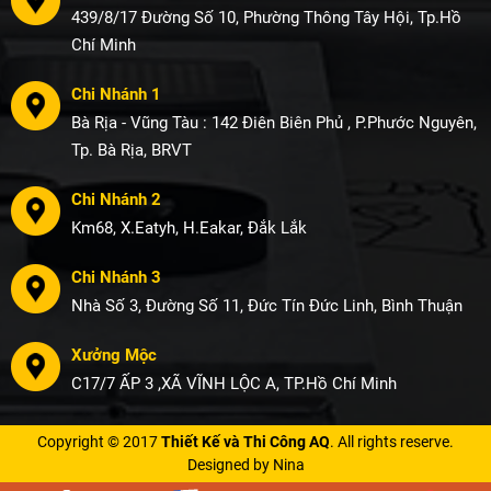
439/8/17 Đường Số 10, Phường Thông Tây Hội, Tp.Hồ
Chí Minh
Chi Nhánh 1
Bà Rịa - Vũng Tàu : 142 Điên Biên Phủ , P.Phước Nguyên,
Tp. Bà Rịa, BRVT
Chi Nhánh 2
Km68, X.Eatyh, H.Eakar, Đắk Lắk
Chi Nhánh 3
Nhà Số 3, Đường Số 11, Đức Tín Đức Linh, Bình Thuận
Xưởng Mộc
C17/7 ẤP 3 ,XÃ VĨNH LỘC A, TP.Hồ Chí Minh
Copyright © 2017
Thiết Kế và Thi Công AQ
. All rights reserve.
Designed by Nina