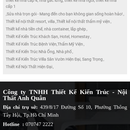
thiết kế nhà cấp 4, nhà gác lửng, thiết kế nhà ngói, thiết kế nhà
cấp 1
,
Sửa nhà trọn gói - Mang đến cho bạn không gian sống hoàn hảo!
,
Thiết kế nội thất resort, villa
,
Thiết kế nội thất thẩm mỹ viện
,
Thiết kế nhà tiền chế, nhà container, lắp ghép
,
Thiết Kế Kiến Trúc Khách Sạn, Hotel, Homestay
,
Thiết Kế Kiến Trúc Bệnh Viện,Thẩm Mỹ Viện
,
Thiết Kế Kiến Trúc Nhà Ống, Nhà phố
,
Thiết Kế Kiến Trúc Villa Sân Vườn Hiện Đại, Sang Trọng
,
Thiết Kế Nội Thất Hiện Đại
,
Công ty TNHH Thiết Kế Kiến Trúc - Nội
Thất Anh Quân
Địa chỉ trụ sở:
439/8/17 Đường Số 10, Phường Thông
Tây Hội, Tp.Hồ Chí Minh
Hotline :
070747 2222