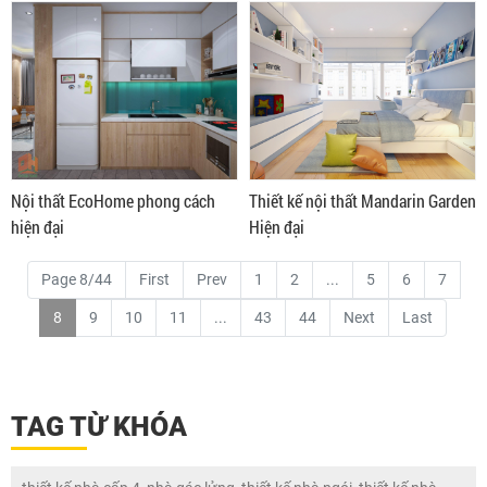
Nội thất EcoHome phong cách
Thiết kế nội thất Mandarin Garden
hiện đại
Hiện đại
Page 8/44
First
Prev
1
2
...
5
6
7
8
9
10
11
...
43
44
Next
Last
TAG TỪ KHÓA