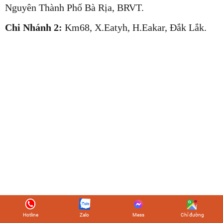
Nguyên Thành Phố Bà Rịa, BRVT.
Chi Nhánh 2:
Km68, X.Eatyh, H.Eakar, Đắk Lắk.
Hotline
Zalo
Mess
Chỉ đường