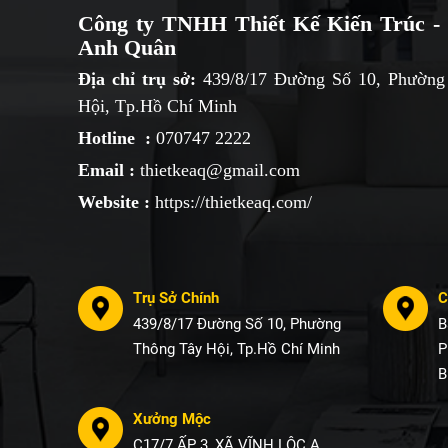
Công ty TNHH Thiết Kế Kiến Trúc - 
Anh Quân
Địa chỉ trụ sở:
439/8/17 Đường Số 10, Phường
Hội, Tp.Hồ Chí Minh
Hotline :
070747 2222
Email :
thietkeaq@gmail.com
Website :
https://thietkeaq.com/
Trụ Sở Chính
C
439/8/17 Đường Số 10, Phường
B
Thông Tây Hội, Tp.Hồ Chí Minh
P
B
Xưởng Mộc
C17/7 ẤP 3 ,XÃ VĨNH LỘC A,