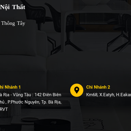
Nội Thất
 Thông Tây
hi Nhánh 1
Chi Nhánh 2
à Rịa - Vũng Tàu : 142 Điên Biên
Km68, X.Eatyh, H.Eakar
hủ , P.Phước Nguyên, Tp. Bà Rịa,
RVT