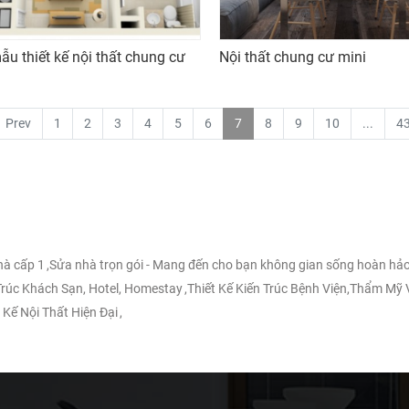
ẫu thiết kế nội thất chung cư
Nội thất chung cư mini
Prev
1
2
3
4
5
6
7
8
9
10
...
4
nhà cấp 1
,
Sửa nhà trọn gói - Mang đến cho bạn không gian sống hoàn hảo
 Trúc Khách Sạn, Hotel, Homestay
,
Thiết Kế Kiến Trúc Bệnh Viện,Thẩm Mỹ 
 Kế Nội Thất Hiện Đại
,