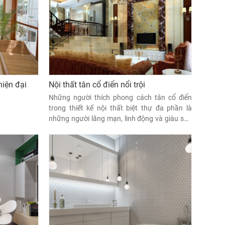
hiện đại
Nội thất tân cổ điển nổi trội
Những người thích phong cách tân cổ điển
trong thiết kế nội thất biệt thự đa phần là
những người lãng mạn, linh động và giàu sức
sáng tạo. Nội thất biệt thự tân cổ điển là sự
kết hợp hoàn hảo giữa những đường nét tinh
xảo cổ điển và sự cách tân tươi mới, tạo nên
sức hút khó cưỡng.