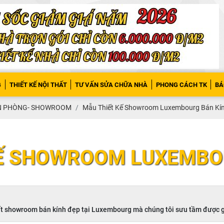
G
THIẾT KẾ NỘI THẤT
TƯ VẤN SỬA CHỮA NHÀ
PHONG CÁCH TK
BÁ
ĂN PHÒNG- SHOWROOM
Mẫu Thiết Kế Showroom Luxembourg Bán Kí
KẾ SHOWROOM LUXEMBO
thất showroom bán kính đẹp tại Luxembourg mà chúng tôi sưu tầm được 