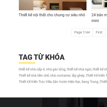
Thiết kế nội thất cho chung cư siêu nhỏ
24 bản m
mini
Page 7/44
First
TAG TỪ KHÓA
thiết kế nhà cấp 4, nhà gác lửng, thiết kế nhà ngói, thiết kế 
Thiết kế nhà tiền chế, nhà container, lắp ghép
,
Thiết Kế Kiến
Thiết Kế Kiến Trúc Villa Sân Vườn Hiện Đại, Sang Trọng
,
Thiết