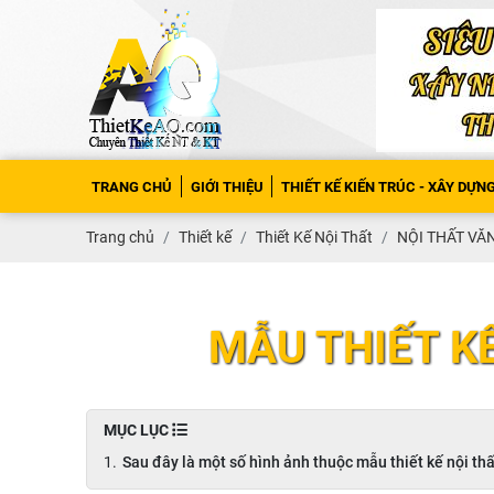
TRANG CHỦ
GIỚI THIỆU
THIẾT KẾ KIẾN TRÚC - XÂY DỰN
Trang chủ
Thiết kế
Thiết Kế Nội Thất
NỘI THẤT V
MẪU THIẾT 
MỤC LỤC
Sau đây là một số hình ảnh thuộc mẫu thiết kế nội 