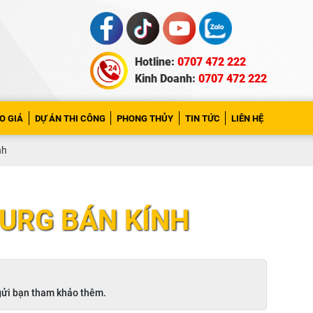
Hotline:
0707 472 222
Kinh Doanh:
0707 472 222
O GIÁ
DỰ ÁN THI CÔNG
PHONG THỦY
TIN TỨC
LIÊN HỆ
nh
URG BÁN KÍNH
gửi bạn tham khảo thêm.