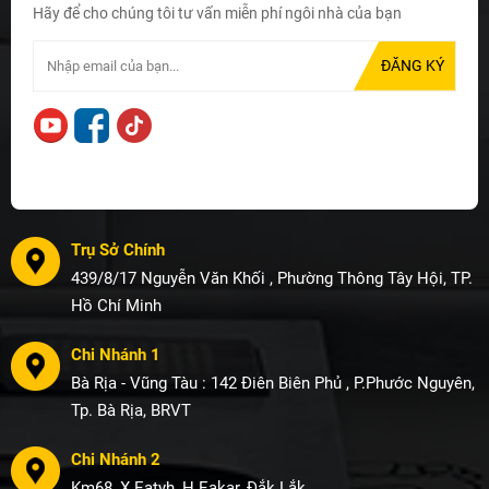
Hãy để cho chúng tôi tư vấn miễn phí ngôi nhà của bạn
Trụ Sở Chính
439/8/17 Nguyễn Văn Khối , Phường Thông Tây Hội, TP.
Hồ Chí Minh
Chi Nhánh 1
Bà Rịa - Vũng Tàu : 142 Điên Biên Phủ , P.Phước Nguyên,
Tp. Bà Rịa, BRVT
Chi Nhánh 2
Km68, X.Eatyh, H.Eakar, Đắk Lắk