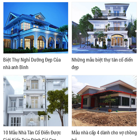
Biệt Thự Nghỉ Dưỡng Đẹp Của
Những mẫu biệt thự tân cổ điển
nhà anh Bình
đẹp
10 Mẫu Nhà Tân Cổ Điển Được
Mẫu nhà cấp 4 dành cho vợ chồng
Giới Kiến Trúc Đánh Giá Cao
trẻ