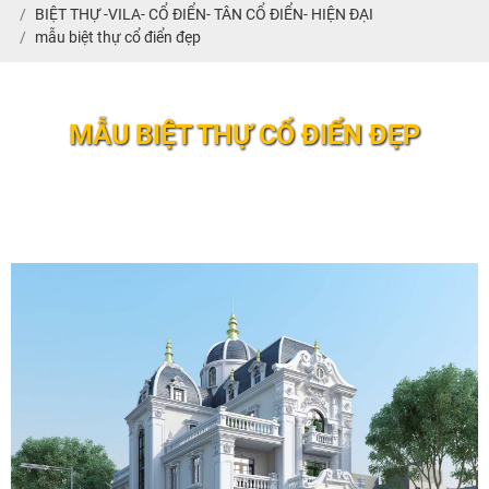
BIỆT THỰ -VILA- CỔ ĐIỂN- TÂN CỔ ĐIỂN- HIỆN ĐẠI
mẫu biệt thự cổ điển đẹp
MẪU BIỆT THỰ CỔ ĐIỂN ĐẸP