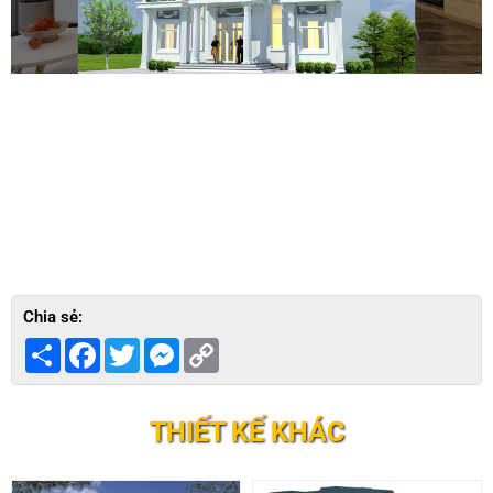
Chia sẻ:
Share
Facebook
Twitter
Messenger
Copy
Link
THIẾT KẾ KHÁC