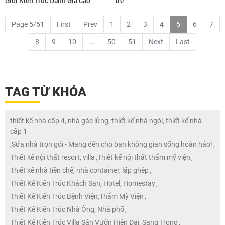
Page 5/51
First
Prev
1
2
3
4
5
6
7
8
9
10
...
50
51
Next
Last
TAG TỪ KHÓA
thiết kế nhà cấp 4, nhà gác lửng, thiết kế nhà ngói, thiết kế nhà
cấp 1
,
Sửa nhà trọn gói - Mang đến cho bạn không gian sống hoàn hảo!
,
Thiết kế nội thất resort, villa
,
Thiết kế nội thất thẩm mỹ viện
,
Thiết kế nhà tiền chế, nhà container, lắp ghép
,
Thiết Kế Kiến Trúc Khách Sạn, Hotel, Homestay
,
Thiết Kế Kiến Trúc Bệnh Viện,Thẩm Mỹ Viện
,
Thiết Kế Kiến Trúc Nhà Ống, Nhà phố
,
Thiết Kế Kiến Trúc Villa Sân Vườn Hiện Đại, Sang Trọng
,